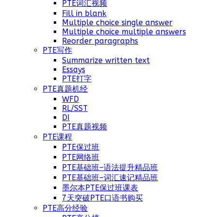
PTE词汇视频
Fill in blank
Multiple choice single answer
Multiple choice multiple answers
Reorder paragraphs
PTE写作
Summarize written text
Essays
PTE打字
PTE真题机经
WFD
RL/SST
DI
PTE真题视频
PTE课程
PTE保过班
PTE网络班
PTE基础班–语法提升精品班
PTE基础班–词汇速记精品班
墨尔本PTE保过班课表
7天突破PTE口语书购买
PTE高分经验