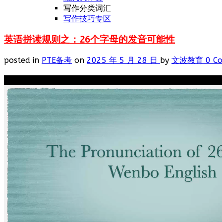
写作分类词汇
写作技巧专区
英语拼读规则之：26个字母的发音可能性
posted in
PTE备考
on
2025 年 5 月 28 日
by
文波教育
0 C