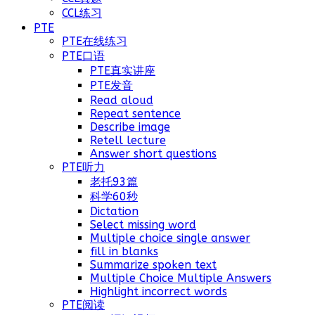
CCL练习
PTE
PTE在线练习
PTE口语
PTE真实讲座
PTE发音
Read aloud
Repeat sentence
Describe image
Retell lecture
Answer short questions
PTE听力
老托93篇
科学60秒
Dictation
Select missing word
Multiple choice single answer
fill in blanks
Summarize spoken text
Multiple Choice Multiple Answers
Highlight incorrect words
PTE阅读