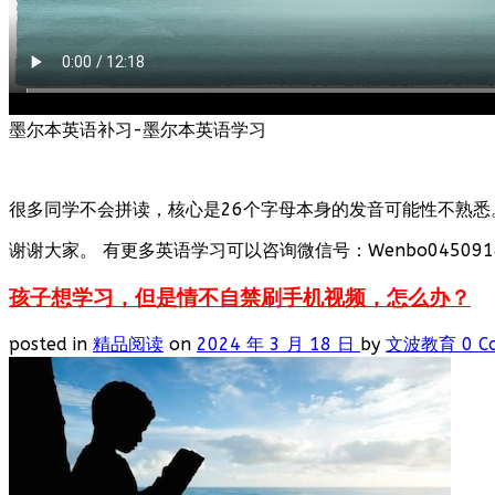
墨尔本英语补习-墨尔本英语学习
很多同学不会拼读，核心是26个字母本身的发音可能性不熟悉
谢谢大家。 有更多英语学习可以咨询微信号：Wenbo0450918
孩子想学习，但是情不自禁刷手机视频，怎么办？
posted in
精品阅读
on
2024 年 3 月 18 日
by
文波教育
0 C