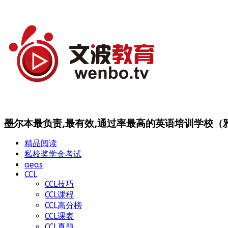
墨尔本最负责,最有效,通过率最高的英语培训学校（雅思
精品阅读
私校奖学金考试
aeas
CCL
CCL技巧
CCL课程
CCL高分榜
CCL课表
CCL真题