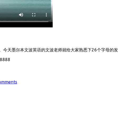
。今天墨尔本文波英语的文波老师就给大家熟悉下26个字母的
888
omments