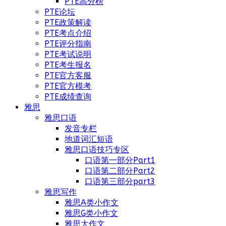
PTE高分榜
PTE论坛
PTE政策解读
PTE考点介绍
PTE评分指南
PTE考试说明
PTE考生报名
PTE官方客服
PTE官方模考
PTE成绩查询
雅思
雅思口语
发音专栏
地道词汇短语
雅思口语技巧专区
口语第一部分Part1
口语第二部分Part2
口语第三部分part3
雅思写作
雅思A类小作文
雅思G类小作文
雅思大作文