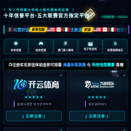
🎰
[ 华人市场最大的线上娱乐服务供应商 ]
十年信誉平台·五大联赛官方指定平台
在线玩家: 8263214
祝君好运
注册送
祝君好运
首单包赔
彩金
🍁
🍁
🍁
⚽
🎮
🃏
🀄️
🎰
电子老虎机
体育竞猜
电竞竞猜
澳门真人赌场
彩票棋牌娱乐
📺注册实名即送体验金即可观看
海量体育直播
与
所有电竞赛事
直播
🎮
🎲
★★★★★
★★★★★
皇家马德里 官方合作伙伴
首存返利68%
[ 立即注册 ]
[ 立即注册 ]