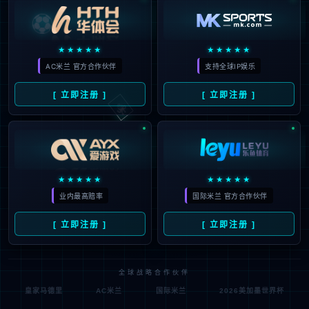
⚽
★★★★★
★★★★★
AC米兰 官方合作伙伴
支持全球IP娱乐
🃏
[ 立即注册 ]
[ 立即注册 ]
★★★★★
★★★★★
业内最高赔率
国际米兰 官方合作伙伴
[ 立即注册 ]
[ 立即注册 ]
全球战略合作伙伴
皇家马德里
AC米兰
国际米兰
2026美加墨世界杯