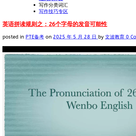
写作分类词汇
写作技巧专区
英语拼读规则之：26个字母的发音可能性
posted in
PTE备考
on
2025 年 5 月 28 日
by
文波教育
0 C