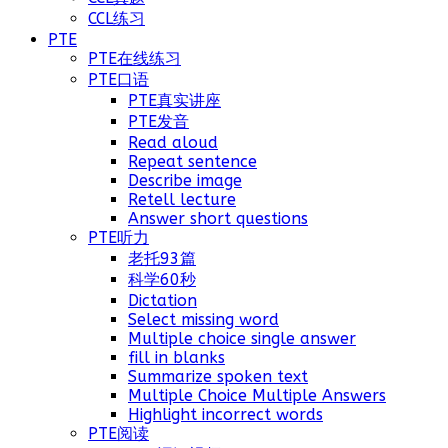
CCL练习
PTE
PTE在线练习
PTE口语
PTE真实讲座
PTE发音
Read aloud
Repeat sentence
Describe image
Retell lecture
Answer short questions
PTE听力
老托93篇
科学60秒
Dictation
Select missing word
Multiple choice single answer
fill in blanks
Summarize spoken text
Multiple Choice Multiple Answers
Highlight incorrect words
PTE阅读