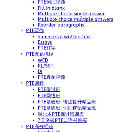
PTE词汇视频
Fill in blank
Multiple choice single answer
Multiple choice multiple answers
Reorder paragraphs
PTE写作
Summarize written text
Essays
PTE打字
PTE真题机经
WFD
RL/SST
DI
PTE真题视频
PTE课程
PTE保过班
PTE网络班
PTE基础班–语法提升精品班
PTE基础班–词汇速记精品班
墨尔本PTE保过班课表
7天突破PTE口语书购买
PTE高分经验