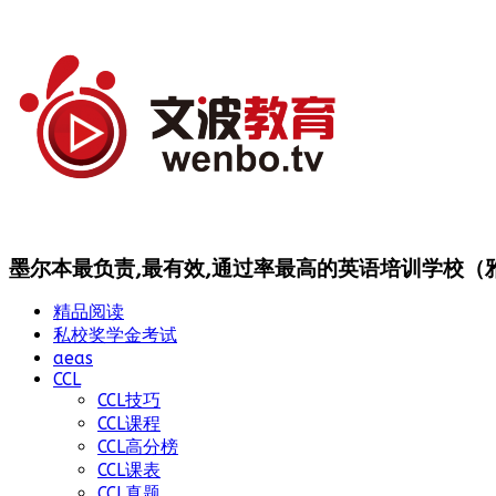
墨尔本最负责,最有效,通过率最高的英语培训学校（雅思
精品阅读
私校奖学金考试
aeas
CCL
CCL技巧
CCL课程
CCL高分榜
CCL课表
CCL真题