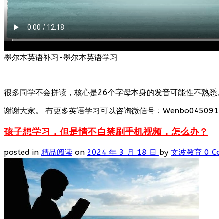
墨尔本英语补习-墨尔本英语学习
很多同学不会拼读，核心是26个字母本身的发音可能性不熟悉
谢谢大家。 有更多英语学习可以咨询微信号：Wenbo0450918
孩子想学习，但是情不自禁刷手机视频，怎么办？
posted in
精品阅读
on
2024 年 3 月 18 日
by
文波教育
0 C