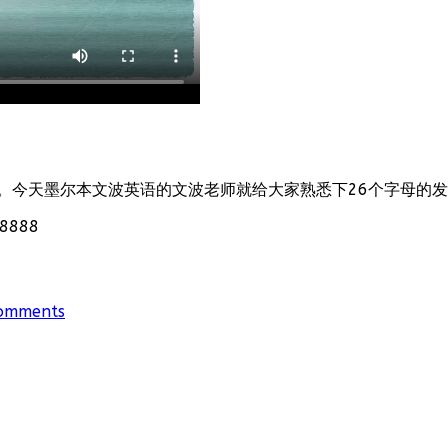
。今天墨尔本文波英语的文波老师就给大家熟悉下26个字母的
888
omments