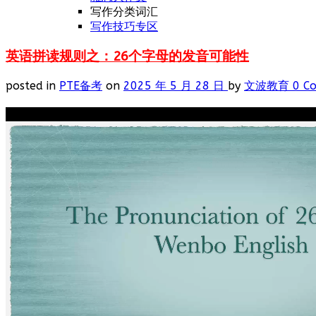
写作分类词汇
写作技巧专区
英语拼读规则之：26个字母的发音可能性
posted in
PTE备考
on
2025 年 5 月 28 日
by
文波教育
0 C