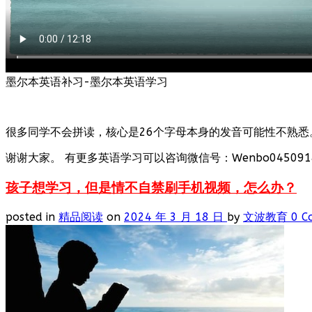
墨尔本英语补习-墨尔本英语学习
很多同学不会拼读，核心是26个字母本身的发音可能性不熟悉
谢谢大家。 有更多英语学习可以咨询微信号：Wenbo0450918
孩子想学习，但是情不自禁刷手机视频，怎么办？
posted in
精品阅读
on
2024 年 3 月 18 日
by
文波教育
0 C