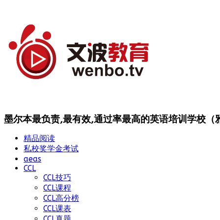
墨尔本最负责,最有效,通过率最高的英语培训学校（雅思
精品阅读
私校奖学金考试
aeas
CCL
CCL技巧
CCL课程
CCL高分榜
CCL课表
CCL真题