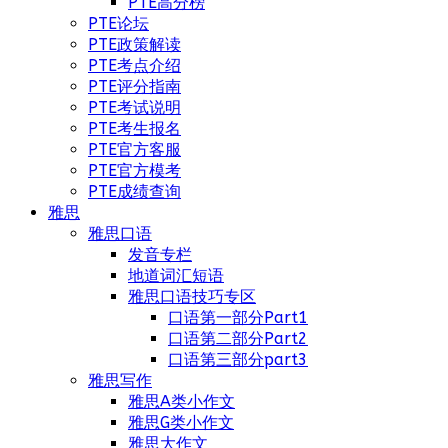
PTE高分榜
PTE论坛
PTE政策解读
PTE考点介绍
PTE评分指南
PTE考试说明
PTE考生报名
PTE官方客服
PTE官方模考
PTE成绩查询
雅思
雅思口语
发音专栏
地道词汇短语
雅思口语技巧专区
口语第一部分Part1
口语第二部分Part2
口语第三部分part3
雅思写作
雅思A类小作文
雅思G类小作文
雅思大作文