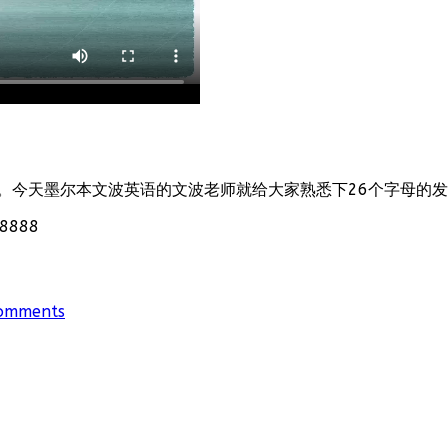
。今天墨尔本文波英语的文波老师就给大家熟悉下26个字母的
888
omments