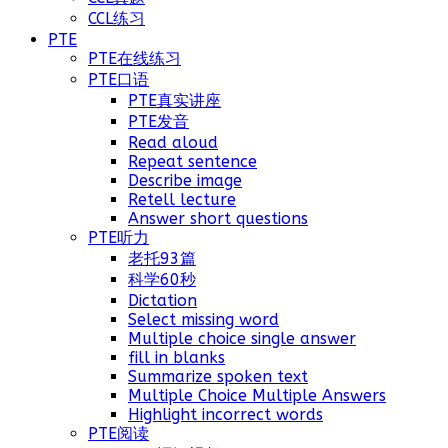
CCL练习
PTE
PTE在线练习
PTE口语
PTE真实讲座
PTE发音
Read aloud
Repeat sentence
Describe image
Retell lecture
Answer short questions
PTE听力
老托93篇
科学60秒
Dictation
Select missing word
Multiple choice single answer
fill in blanks
Summarize spoken text
Multiple Choice Multiple Answers
Highlight incorrect words
PTE阅读