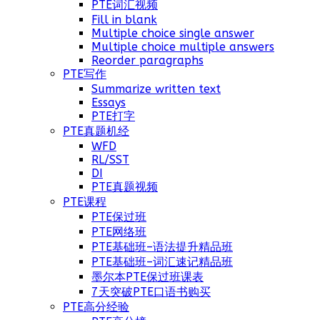
PTE词汇视频
Fill in blank
Multiple choice single answer
Multiple choice multiple answers
Reorder paragraphs
PTE写作
Summarize written text
Essays
PTE打字
PTE真题机经
WFD
RL/SST
DI
PTE真题视频
PTE课程
PTE保过班
PTE网络班
PTE基础班–语法提升精品班
PTE基础班–词汇速记精品班
墨尔本PTE保过班课表
7天突破PTE口语书购买
PTE高分经验