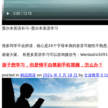
墨尔本英语补习-墨尔本英语学习
很多同学不会拼读，核心是26个字母本身的发音可能性不熟悉
谢谢大家。 有更多英语学习可以咨询微信号：Wenbo0450918
孩子想学习，但是情不自禁刷手机视频，怎么办？
posted in
精品阅读
on
2024 年 3 月 18 日
by
文波教育
0 C