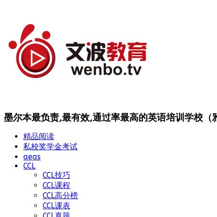
墨尔本最负责,最有效,通过率最高的英语培训学校（雅思
精品阅读
私校奖学金考试
aeas
CCL
CCL技巧
CCL课程
CCL高分榜
CCL课表
CCL真题