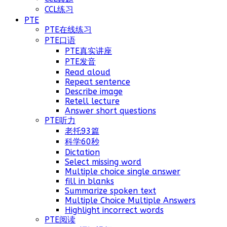
CCL练习
PTE
PTE在线练习
PTE口语
PTE真实讲座
PTE发音
Read aloud
Repeat sentence
Describe image
Retell lecture
Answer short questions
PTE听力
老托93篇
科学60秒
Dictation
Select missing word
Multiple choice single answer
fill in blanks
Summarize spoken text
Multiple Choice Multiple Answers
Highlight incorrect words
PTE阅读