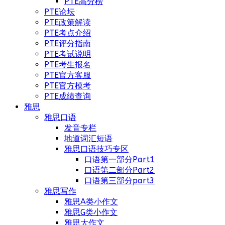
PTE高分榜
PTE论坛
PTE政策解读
PTE考点介绍
PTE评分指南
PTE考试说明
PTE考生报名
PTE官方客服
PTE官方模考
PTE成绩查询
雅思
雅思口语
发音专栏
地道词汇短语
雅思口语技巧专区
口语第一部分Part1
口语第二部分Part2
口语第三部分part3
雅思写作
雅思A类小作文
雅思G类小作文
雅思大作文