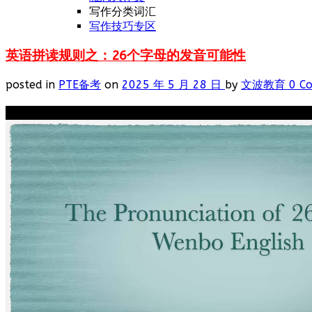
写作分类词汇
写作技巧专区
英语拼读规则之：26个字母的发音可能性
posted in
PTE备考
on
2025 年 5 月 28 日
by
文波教育
0 C