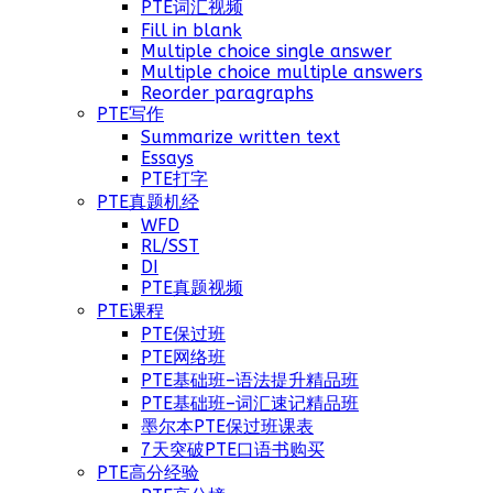
PTE词汇视频
Fill in blank
Multiple choice single answer
Multiple choice multiple answers
Reorder paragraphs
PTE写作
Summarize written text
Essays
PTE打字
PTE真题机经
WFD
RL/SST
DI
PTE真题视频
PTE课程
PTE保过班
PTE网络班
PTE基础班–语法提升精品班
PTE基础班–词汇速记精品班
墨尔本PTE保过班课表
7天突破PTE口语书购买
PTE高分经验