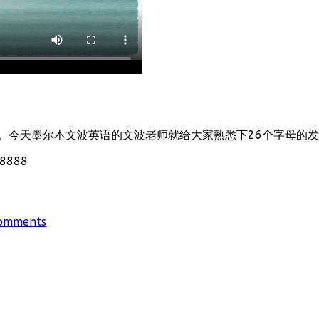
。今天墨尔本文波英语的文波老师就给大家熟悉下26个字母的
888
omments