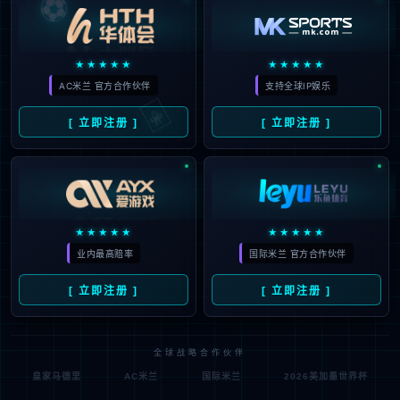
⚽
★★★★★
★★★★★
🃏
AC米兰 官方合作伙伴
支持全球IP娱乐
[ 立即注册 ]
[ 立即注册 ]
★★★★★
★★★★★
业内最高赔率
国际米兰 官方合作伙伴
[ 立即注册 ]
[ 立即注册 ]
全球战略合作伙伴
皇家马德里
AC米兰
国际米兰
2026美加墨世界杯