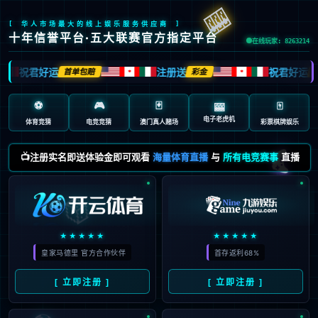
🎰
[ 华人市场最大的线上娱乐服务供应商 ]
十年信誉平台·五大联赛官方指定平台
在线玩家: 8263214
祝君好运
注册送
祝君好运
首单包赔
彩金
首
🍁
🍁
⚽
🎮
🃏
🀄️
🎰
电子老虎机
体育竞猜
电竞竞猜
澳门真人赌场
彩票棋牌娱乐
🎮
📺注册实名即送体验金即可观看
海量体育直播
与
所有电竞赛事
直播
🎲
★★★★★
★★★★★
皇家马德里 官方合作伙伴
首存返利68%
[ 立即注册 ]
[ 立即注册 ]