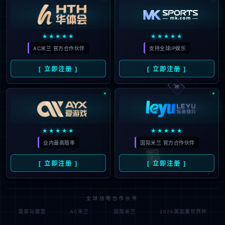
★★★★★
★★★★★
AC米兰 官方合作伙伴
支持全球IP娱乐
[ 立即注册 ]
[ 立即注册 ]
🀄️
★★★★★
★★★★★
业内最高赔率
国际米兰 官方合作伙伴
🎰
[ 立即注册 ]
[ 立即注册 ]
全球战略合作伙伴
皇家马德里
AC米兰
国际米兰
2026美加墨世界杯