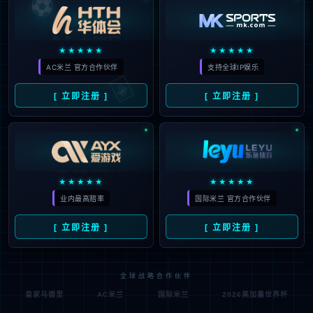
★★★★★
★★★★★
🃏
AC米兰 官方合作伙伴
支持全球IP娱乐
[ 立即注册 ]
[ 立即注册 ]
★★★★★
★★★★★
业内最高赔率
国际米兰 官方合作伙伴
[ 立即注册 ]
[ 立即注册 ]
全球战略合作伙伴
皇家马德里
AC米兰
国际米兰
2026美加墨世界杯