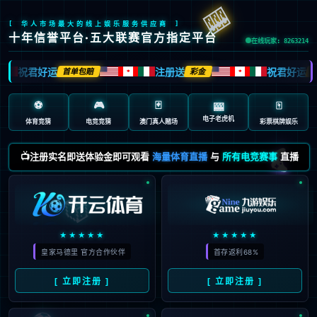
🎰
[ 华人市场最大的线上娱乐服务供应商 ]
十年信誉平台·五大联赛官方指定平台
在线玩家: 8263214
祝君好运
注册送
祝君好运
首单包赔
彩金
首
🍁
🍁
⚽
🎮
🃏
🀄️
🎰
电子老虎机
体育竞猜
电竞竞猜
澳门真人赌场
彩票棋牌娱乐
🎮
📺注册实名即送体验金即可观看
海量体育直播
与
所有电竞赛事
直播
🎲
★★★★★
★★★★★
皇家马德里 官方合作伙伴
首存返利68%
[ 立即注册 ]
[ 立即注册 ]
⚽