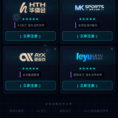
⚽
★★★★★
★★★★★
AC米兰 官方合作伙伴
支持全球IP娱乐
[ 立即注册 ]
[ 立即注册 ]
🃏
★★★★★
★★★★★
业内最高赔率
国际米兰 官方合作伙伴
[ 立即注册 ]
[ 立即注册 ]
全球战略合作伙伴
皇家马德里
AC米兰
国际米兰
2026美加墨世界杯