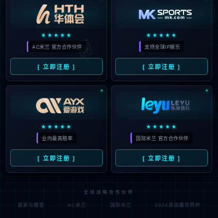
🃏
★★★★★
★★★★★
AC米兰 官方合作伙伴
支持全球IP娱乐
[ 立即注册 ]
[ 立即注册 ]
★★★★★
★★★★★
业内最高赔率
国际米兰 官方合作伙伴
[ 立即注册 ]
[ 立即注册 ]
全球战略合作伙伴
皇家马德里
AC米兰
国际米兰
2026美加墨世界杯