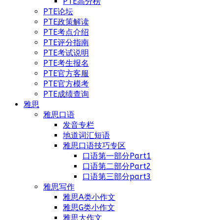
PTE高分榜
PTE论坛
PTE政策解读
PTE考点介绍
PTE评分指南
PTE考试说明
PTE考生报名
PTE官方客服
PTE官方模考
PTE成绩查询
雅思
雅思口语
发音专栏
地道词汇短语
雅思口语技巧专区
口语第一部分Part1
口语第二部分Part2
口语第三部分part3
雅思写作
雅思A类小作文
雅思G类小作文
雅思大作文