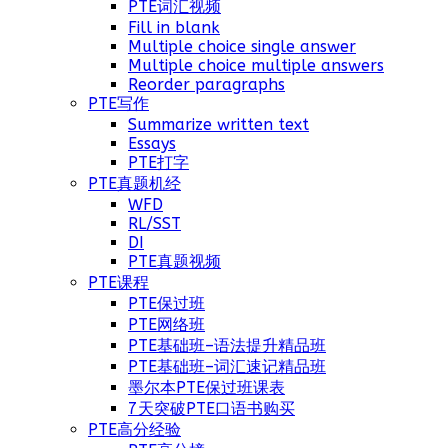
PTE词汇视频
Fill in blank
Multiple choice single answer
Multiple choice multiple answers
Reorder paragraphs
PTE写作
Summarize written text
Essays
PTE打字
PTE真题机经
WFD
RL/SST
DI
PTE真题视频
PTE课程
PTE保过班
PTE网络班
PTE基础班–语法提升精品班
PTE基础班–词汇速记精品班
墨尔本PTE保过班课表
7天突破PTE口语书购买
PTE高分经验