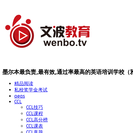
墨尔本最负责,最有效,通过率最高的英语培训学校（雅思
精品阅读
私校奖学金考试
aeas
CCL
CCL技巧
CCL课程
CCL高分榜
CCL课表
CCL真题