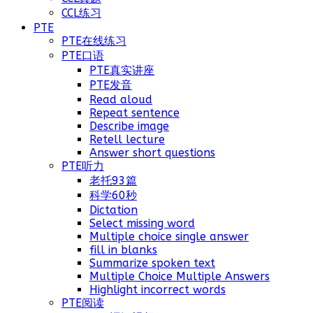
CCL练习
PTE
PTE在线练习
PTE口语
PTE真实讲座
PTE发音
Read aloud
Repeat sentence
Describe image
Retell lecture
Answer short questions
PTE听力
老托93篇
科学60秒
Dictation
Select missing word
Multiple choice single answer
fill in blanks
Summarize spoken text
Multiple Choice Multiple Answers
Highlight incorrect words
PTE阅读