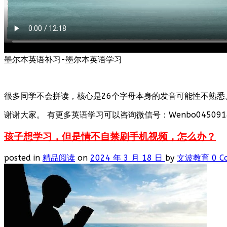
墨尔本英语补习-墨尔本英语学习
很多同学不会拼读，核心是26个字母本身的发音可能性不熟悉
谢谢大家。 有更多英语学习可以咨询微信号：Wenbo0450918
孩子想学习，但是情不自禁刷手机视频，怎么办？
posted in
精品阅读
on
2024 年 3 月 18 日
by
文波教育
0 C