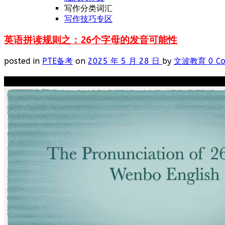
写作分类词汇
写作技巧专区
英语拼读规则之：26个字母的发音可能性
posted in
PTE备考
on
2025 年 5 月 28 日
by
文波教育
0 C