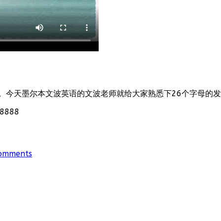
。今天墨尔本文波英语的文波老师就给大家熟悉下26个字母的
888
omments