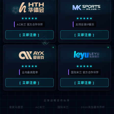
⚽
★★★★★
★★★★★
AC米兰 官方合作伙伴
支持全球IP娱乐
🃏
[ 立即注册 ]
[ 立即注册 ]
★★★★★
★★★★★
业内最高赔率
国际米兰 官方合作伙伴
[ 立即注册 ]
[ 立即注册 ]
全球战略合作伙伴
皇家马德里
AC米兰
国际米兰
2026美加墨世界杯