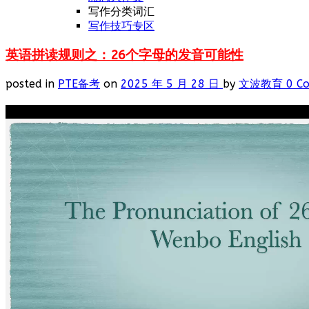
写作分类词汇
写作技巧专区
英语拼读规则之：26个字母的发音可能性
posted in
PTE备考
on
2025 年 5 月 28 日
by
文波教育
0 C