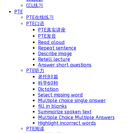
CCL练习
PTE
PTE在线练习
PTE口语
PTE真实讲座
PTE发音
Read aloud
Repeat sentence
Describe image
Retell lecture
Answer short questions
PTE听力
老托93篇
科学60秒
Dictation
Select missing word
Multiple choice single answer
fill in blanks
Summarize spoken text
Multiple Choice Multiple Answers
Highlight incorrect words
PTE阅读