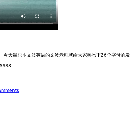
。今天墨尔本文波英语的文波老师就给大家熟悉下26个字母的
888
omments