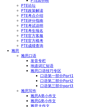
PTE高分榜
PTE论坛
PTE政策解读
PTE考点介绍
PTE评分指南
PTE考试说明
PTE考生报名
PTE官方客服
PTE官方模考
PTE成绩查询
雅思
雅思口语
发音专栏
地道词汇短语
雅思口语技巧专区
口语第一部分Part1
口语第二部分Part2
口语第三部分part3
雅思写作
雅思A类小作文
雅思G类小作文
雅思大作文