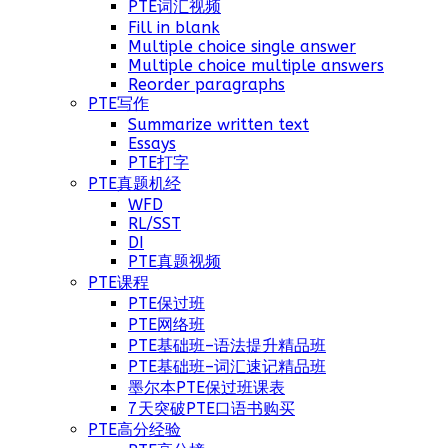
PTE词汇视频
Fill in blank
Multiple choice single answer
Multiple choice multiple answers
Reorder paragraphs
PTE写作
Summarize written text
Essays
PTE打字
PTE真题机经
WFD
RL/SST
DI
PTE真题视频
PTE课程
PTE保过班
PTE网络班
PTE基础班–语法提升精品班
PTE基础班–词汇速记精品班
墨尔本PTE保过班课表
7天突破PTE口语书购买
PTE高分经验