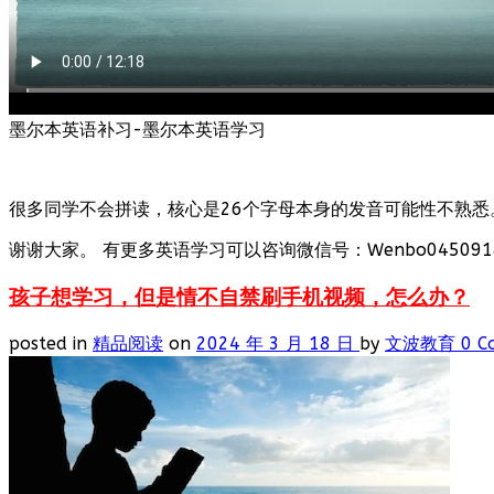
墨尔本英语补习-墨尔本英语学习
很多同学不会拼读，核心是26个字母本身的发音可能性不熟悉
谢谢大家。 有更多英语学习可以咨询微信号：Wenbo0450918
孩子想学习，但是情不自禁刷手机视频，怎么办？
posted in
精品阅读
on
2024 年 3 月 18 日
by
文波教育
0 C