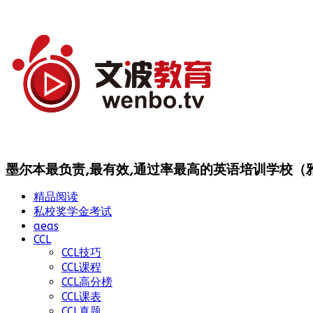
墨尔本最负责,最有效,通过率最高的英语培训学校（雅思
精品阅读
私校奖学金考试
aeas
CCL
CCL技巧
CCL课程
CCL高分榜
CCL课表
CCL真题