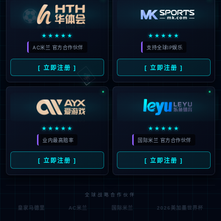
⚽
★★★★★
★★★★★
AC米兰 官方合作伙伴
支持全球IP娱乐
🃏
[ 立即注册 ]
[ 立即注册 ]
★★★★★
★★★★★
业内最高赔率
国际米兰 官方合作伙伴
[ 立即注册 ]
[ 立即注册 ]
全球战略合作伙伴
皇家马德里
AC米兰
国际米兰
2026美加墨世界杯