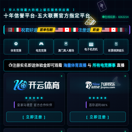
🀄️
[ 华人市场最大的线上娱乐服务供应商 ]
🎰
十年信誉平台·五大联赛官方指定平台
在线玩家: 8263214
祝君好运
注册送
祝君
首单包赔
彩金
🍁
🍁
🍁
⚽
🎮
🃏
🀄️
🎰
电子老虎机
体育竞猜
电竞竞猜
澳门真人赌场
彩票棋牌娱乐
📺注册实名即送体验金即可观看
海量体育直播
与
所有电竞赛事
直播
🎮
🎲
★★★★★
★★★★★
皇家马德里 官方合作伙伴
首存返利68%
[ 立即注册 ]
[ 立即注册 ]