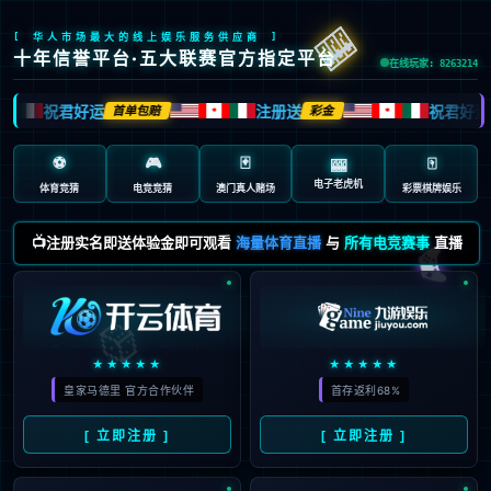
🎰
[ 华人市场最大的线上娱乐服务供应商 ]
十年信誉平台·五大联赛官方指定平台
在线玩家: 8263214
祝君好运
注册送
祝君好运
首单包赔
彩金
🍁
🍁
⚽
🎮
🃏
🀄️
🎰
电子老虎机
体育竞猜
电竞竞猜
澳门真人赌场
彩票棋牌娱乐
🎮
📺注册实名即送体验金即可观看
海量体育直播
与
所有电竞赛事
直播
🎲
★★★★★
★★★★★
皇家马德里 官方合作伙伴
首存返利68%
[ 立即注册 ]
[ 立即注册 ]