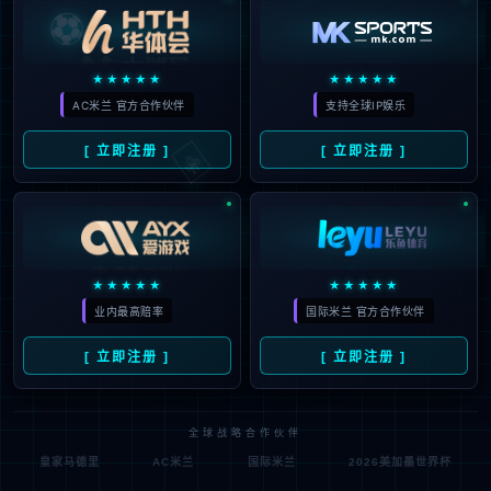
⚽
★★★★★
★★★★★
AC米兰 官方合作伙伴
支持全球IP娱乐
🃏
[ 立即注册 ]
[ 立即注册 ]
★★★★★
★★★★★
业内最高赔率
国际米兰 官方合作伙伴
[ 立即注册 ]
[ 立即注册 ]
全球战略合作伙伴
皇家马德里
AC米兰
国际米兰
2026美加墨世界杯