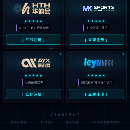
⚽
★★★★★
★★★★★
AC米兰 官方合作伙伴
支持全球IP娱乐
🃏
[ 立即注册 ]
[ 立即注册 ]
★★★★★
★★★★★
业内最高赔率
国际米兰 官方合作伙伴
[ 立即注册 ]
[ 立即注册 ]
全球战略合作伙伴
皇家马德里
AC米兰
国际米兰
2026美加墨世界杯