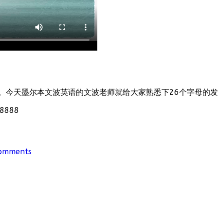
。今天墨尔本文波英语的文波老师就给大家熟悉下26个字母的
888
omments