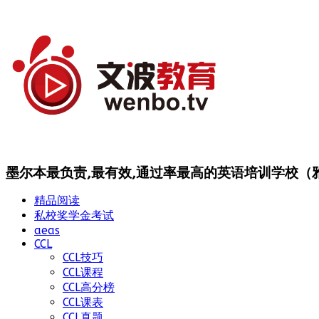
墨尔本最负责,最有效,通过率最高的英语培训学校（雅思
精品阅读
私校奖学金考试
aeas
CCL
CCL技巧
CCL课程
CCL高分榜
CCL课表
CCL真题