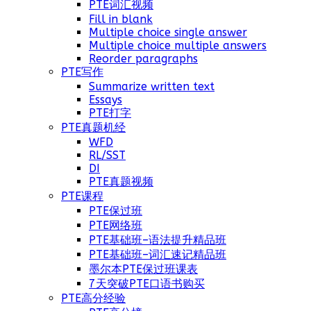
PTE词汇视频
Fill in blank
Multiple choice single answer
Multiple choice multiple answers
Reorder paragraphs
PTE写作
Summarize written text
Essays
PTE打字
PTE真题机经
WFD
RL/SST
DI
PTE真题视频
PTE课程
PTE保过班
PTE网络班
PTE基础班–语法提升精品班
PTE基础班–词汇速记精品班
墨尔本PTE保过班课表
7天突破PTE口语书购买
PTE高分经验