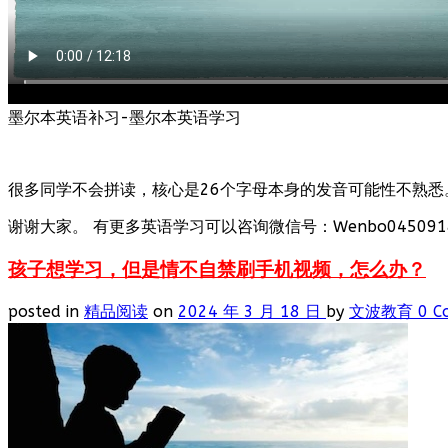
墨尔本英语补习-墨尔本英语学习
很多同学不会拼读，核心是26个字母本身的发音可能性不熟悉
谢谢大家。 有更多英语学习可以咨询微信号：Wenbo0450918
孩子想学习，但是情不自禁刷手机视频，怎么办？
posted in
精品阅读
on
2024 年 3 月 18 日
by
文波教育
0 C