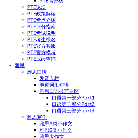
PTE高分榜
PTE论坛
PTE政策解读
PTE考点介绍
PTE评分指南
PTE考试说明
PTE考生报名
PTE官方客服
PTE官方模考
PTE成绩查询
雅思
雅思口语
发音专栏
地道词汇短语
雅思口语技巧专区
口语第一部分Part1
口语第二部分Part2
口语第三部分part3
雅思写作
雅思A类小作文
雅思G类小作文
雅思大作文