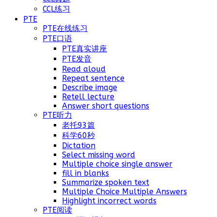
CCL练习
PTE
PTE在线练习
PTE口语
PTE真实讲座
PTE发音
Read aloud
Repeat sentence
Describe image
Retell lecture
Answer short questions
PTE听力
老托93篇
科学60秒
Dictation
Select missing word
Multiple choice single answer
fill in blanks
Summarize spoken text
Multiple Choice Multiple Answers
Highlight incorrect words
PTE阅读