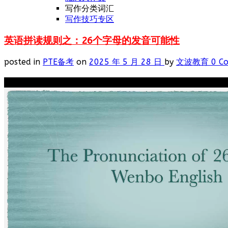
写作分类词汇
写作技巧专区
英语拼读规则之：26个字母的发音可能性
posted in
PTE备考
on
2025 年 5 月 28 日
by
文波教育
0 C