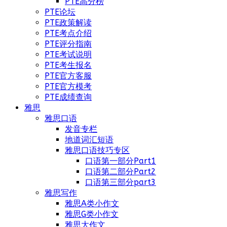
PTE高分榜
PTE论坛
PTE政策解读
PTE考点介绍
PTE评分指南
PTE考试说明
PTE考生报名
PTE官方客服
PTE官方模考
PTE成绩查询
雅思
雅思口语
发音专栏
地道词汇短语
雅思口语技巧专区
口语第一部分Part1
口语第二部分Part2
口语第三部分part3
雅思写作
雅思A类小作文
雅思G类小作文
雅思大作文