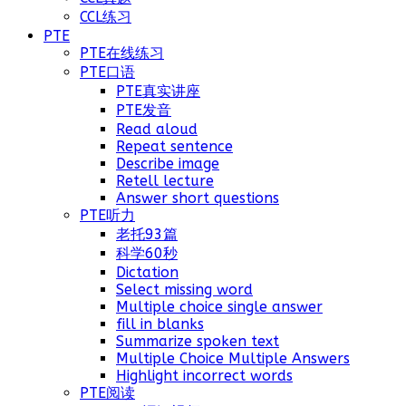
CCL练习
PTE
PTE在线练习
PTE口语
PTE真实讲座
PTE发音
Read aloud
Repeat sentence
Describe image
Retell lecture
Answer short questions
PTE听力
老托93篇
科学60秒
Dictation
Select missing word
Multiple choice single answer
fill in blanks
Summarize spoken text
Multiple Choice Multiple Answers
Highlight incorrect words
PTE阅读