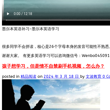
墨尔本英语补习-墨尔本英语学习
很多同学不会拼读，核心是26个字母本身的发音可能性不熟悉
谢谢大家。 有更多英语学习可以咨询微信号：Wenbo0450918
孩子想学习，但是情不自禁刷手机视频，怎么办？
posted in
精品阅读
on
2024 年 3 月 18 日
by
文波教育
0 C