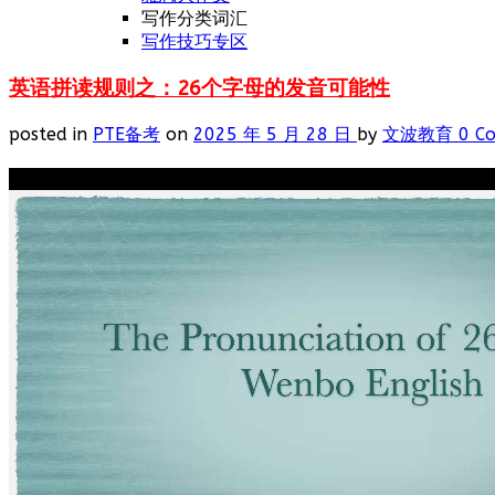
写作分类词汇
写作技巧专区
英语拼读规则之：26个字母的发音可能性
posted in
PTE备考
on
2025 年 5 月 28 日
by
文波教育
0 C