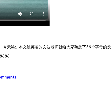
。今天墨尔本文波英语的文波老师就给大家熟悉下26个字母的
888
omments