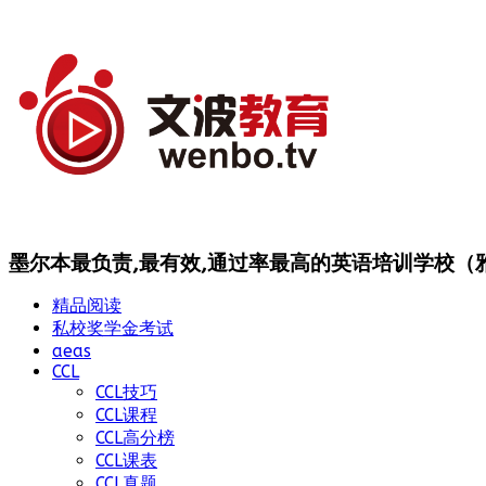
墨尔本最负责,最有效,通过率最高的英语培训学校（雅思
精品阅读
私校奖学金考试
aeas
CCL
CCL技巧
CCL课程
CCL高分榜
CCL课表
CCL真题