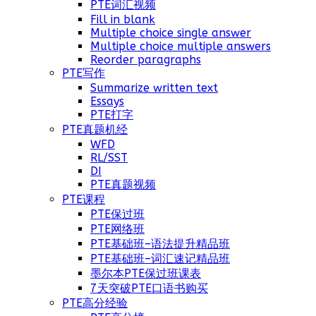
PTE词汇视频
Fill in blank
Multiple choice single answer
Multiple choice multiple answers
Reorder paragraphs
PTE写作
Summarize written text
Essays
PTE打字
PTE真题机经
WFD
RL/SST
DI
PTE真题视频
PTE课程
PTE保过班
PTE网络班
PTE基础班–语法提升精品班
PTE基础班–词汇速记精品班
墨尔本PTE保过班课表
7天突破PTE口语书购买
PTE高分经验