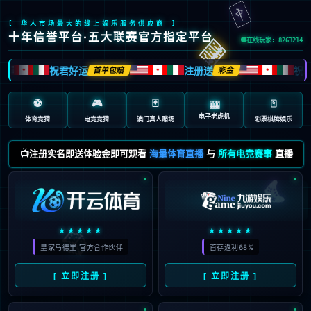
🀄️
[ 华人市场最大的线上娱乐服务供应商 ]
🎰
十年信誉平台·五大联赛官方指定平台
在线玩家: 8263214
祝君好运
注册送
祝君
首单包赔
彩金
🍁
🍁
🍁
⚽
🎮
🃏
🀄️
🎰
电子老虎机
体育竞猜
电竞竞猜
澳门真人赌场
彩票棋牌娱乐
📺注册实名即送体验金即可观看
海量体育直播
与
所有电竞赛事
直播
🎮
🎲
★★★★★
★★★★★
皇家马德里 官方合作伙伴
首存返利68%
[ 立即注册 ]
[ 立即注册 ]