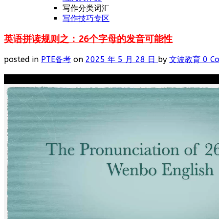
写作分类词汇
写作技巧专区
英语拼读规则之：26个字母的发音可能性
posted in
PTE备考
on
2025 年 5 月 28 日
by
文波教育
0 C