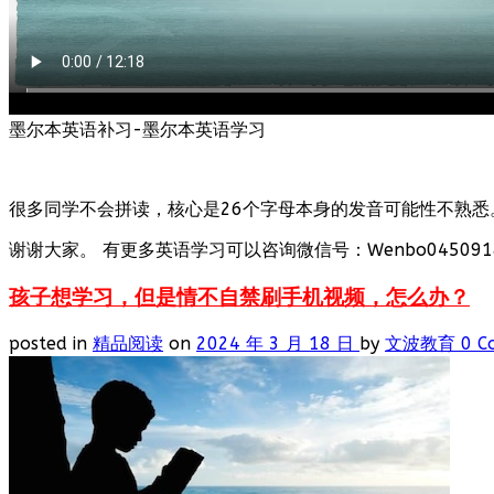
墨尔本英语补习-墨尔本英语学习
很多同学不会拼读，核心是26个字母本身的发音可能性不熟悉
谢谢大家。 有更多英语学习可以咨询微信号：Wenbo0450918
孩子想学习，但是情不自禁刷手机视频，怎么办？
posted in
精品阅读
on
2024 年 3 月 18 日
by
文波教育
0 C