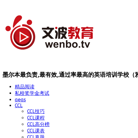
墨尔本最负责,最有效,通过率最高的英语培训学校（雅思
精品阅读
私校奖学金考试
aeas
CCL
CCL技巧
CCL课程
CCL高分榜
CCL课表
CCL真题