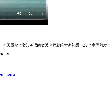
。今天墨尔本文波英语的文波老师就给大家熟悉下26个字母的
888
omments