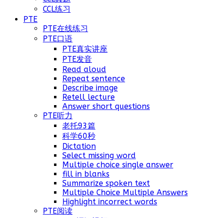
CCL练习
PTE
PTE在线练习
PTE口语
PTE真实讲座
PTE发音
Read aloud
Repeat sentence
Describe image
Retell lecture
Answer short questions
PTE听力
老托93篇
科学60秒
Dictation
Select missing word
Multiple choice single answer
fill in blanks
Summarize spoken text
Multiple Choice Multiple Answers
Highlight incorrect words
PTE阅读