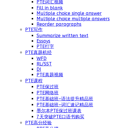
PTE词汇视频
Fill in blank
Multiple choice single answer
Multiple choice multiple answers
Reorder paragraphs
PTE写作
Summarize written text
Essays
PTE打字
PTE真题机经
WFD
RL/SST
DI
PTE真题视频
PTE课程
PTE保过班
PTE网络班
PTE基础班–语法提升精品班
PTE基础班–词汇速记精品班
墨尔本PTE保过班课表
7天突破PTE口语书购买
PTE高分经验