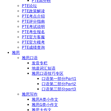
PTE高分榜
PTE论坛
PTE政策解读
PTE考点介绍
PTE评分指南
PTE考试说明
PTE考生报名
PTE官方客服
PTE官方模考
PTE成绩查询
雅思
雅思口语
发音专栏
地道词汇短语
雅思口语技巧专区
口语第一部分Part1
口语第二部分Part2
口语第三部分part3
雅思写作
雅思A类小作文
雅思G类小作文
雅思大作文