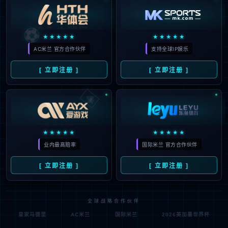
⚽
★★★★★
★★★★★
AC米兰 官方合作伙伴
支持全球IP娱乐
[ 立即注册 ]
[ 立即注册 ]
🃏
★★★★★
★★★★★
业内最高赔率
国际米兰 官方合作伙伴
[ 立即注册 ]
[ 立即注册 ]
全球战略合作伙伴
皇家马德里
AC米兰
国际米兰
2026美加墨世界杯