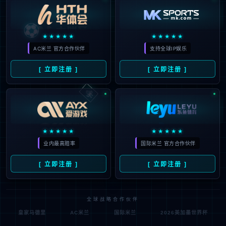
⚽
★★★★★
★★★★★
AC米兰 官方合作伙伴
支持全球IP娱乐
[ 立即注册 ]
[ 立即注册 ]
🃏
★★★★★
★★★★★
业内最高赔率
国际米兰 官方合作伙伴
[ 立即注册 ]
[ 立即注册 ]
全球战略合作伙伴
皇家马德里
AC米兰
国际米兰
2026美加墨世界杯