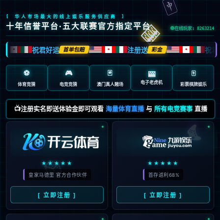
🀄️
[ 华人市场最大的线上娱乐服务供应商 ]
🎰
十年信誉平台·五大联赛官方指定平台
在线玩家: 8263214
祝君好运
注册送
祝君
首单包赔
彩金
🍁
🍁
🍁
⚽
🎮
🃏
🀄️
🎰
电子老虎机
体育竞猜
电竞竞猜
澳门真人赌场
彩票棋牌娱乐
📺注册实名即送体验金即可观看
海量体育直播
与
所有电竞赛事
直播
🎮
🎲
★★★★★
★★★★★
皇家马德里 官方合作伙伴
首存返利68%
[ 立即注册 ]
[ 立即注册 ]