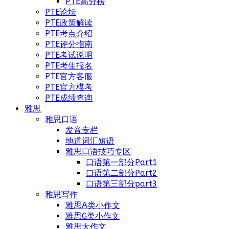
PTE高分榜
PTE论坛
PTE政策解读
PTE考点介绍
PTE评分指南
PTE考试说明
PTE考生报名
PTE官方客服
PTE官方模考
PTE成绩查询
雅思
雅思口语
发音专栏
地道词汇短语
雅思口语技巧专区
口语第一部分Part1
口语第二部分Part2
口语第三部分part3
雅思写作
雅思A类小作文
雅思G类小作文
雅思大作文