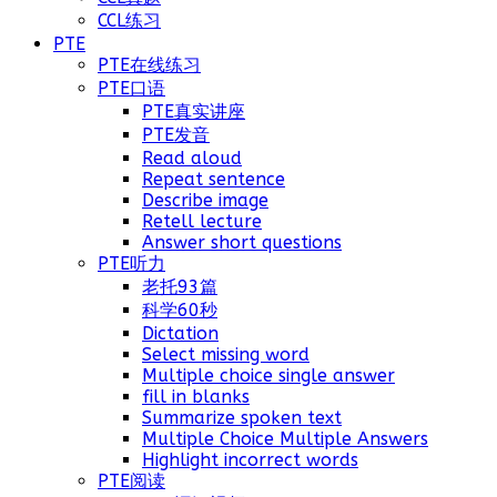
CCL练习
PTE
PTE在线练习
PTE口语
PTE真实讲座
PTE发音
Read aloud
Repeat sentence
Describe image
Retell lecture
Answer short questions
PTE听力
老托93篇
科学60秒
Dictation
Select missing word
Multiple choice single answer
fill in blanks
Summarize spoken text
Multiple Choice Multiple Answers
Highlight incorrect words
PTE阅读