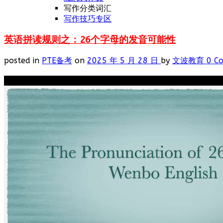
写作分类词汇
写作技巧专区
英语拼读规则之：26个字母的发音可能性
posted in
PTE备考
on
2025 年 5 月 28 日
by
文波教育
0 C