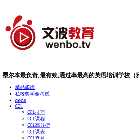
墨尔本最负责,最有效,通过率最高的英语培训学校（雅思
精品阅读
私校奖学金考试
aeas
CCL
CCL技巧
CCL课程
CCL高分榜
CCL课表
CCL真题