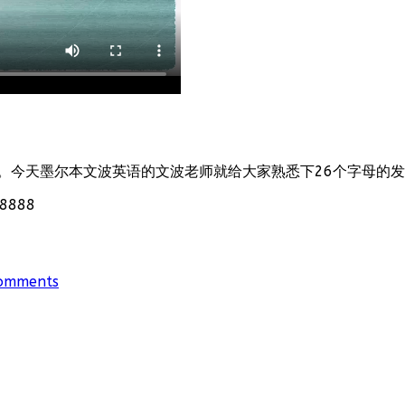
。今天墨尔本文波英语的文波老师就给大家熟悉下26个字母的
888
omments