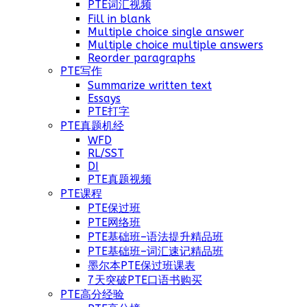
PTE词汇视频
Fill in blank
Multiple choice single answer
Multiple choice multiple answers
Reorder paragraphs
PTE写作
Summarize written text
Essays
PTE打字
PTE真题机经
WFD
RL/SST
DI
PTE真题视频
PTE课程
PTE保过班
PTE网络班
PTE基础班–语法提升精品班
PTE基础班–词汇速记精品班
墨尔本PTE保过班课表
7天突破PTE口语书购买
PTE高分经验