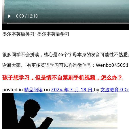
墨尔本英语补习-墨尔本英语学习
很多同学不会拼读，核心是26个字母本身的发音可能性不熟悉
谢谢大家。 有更多英语学习可以咨询微信号：Wenbo0450918
孩子想学习，但是情不自禁刷手机视频，怎么办？
posted in
精品阅读
on
2024 年 3 月 18 日
by
文波教育
0 C