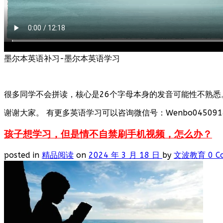
墨尔本英语补习-墨尔本英语学习
很多同学不会拼读，核心是26个字母本身的发音可能性不熟悉
谢谢大家。 有更多英语学习可以咨询微信号：Wenbo0450918
孩子想学习，但是情不自禁刷手机视频，怎么办？
posted in
精品阅读
on
2024 年 3 月 18 日
by
文波教育
0 C