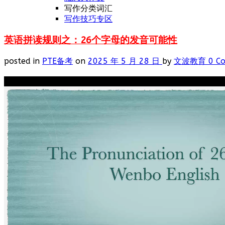
写作分类词汇
写作技巧专区
英语拼读规则之：26个字母的发音可能性
posted in
PTE备考
on
2025 年 5 月 28 日
by
文波教育
0 C