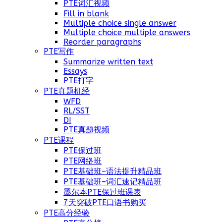
PTE词汇视频
Fill in blank
Multiple choice single answer
Multiple choice multiple answers
Reorder paragraphs
PTE写作
Summarize written text
Essays
PTE打字
PTE真题机经
WFD
RL/SST
DI
PTE真题视频
PTE课程
PTE保过班
PTE网络班
PTE基础班–语法提升精品班
PTE基础班–词汇速记精品班
墨尔本PTE保过班课表
7天突破PTE口语书购买
PTE高分经验