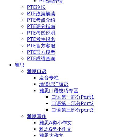
PTE高分榜
PTE论坛
PTE政策解读
PTE考点介绍
PTE评分指南
PTE考试说明
PTE考生报名
PTE官方客服
PTE官方模考
PTE成绩查询
雅思
雅思口语
发音专栏
地道词汇短语
雅思口语技巧专区
口语第一部分Part1
口语第二部分Part2
口语第三部分part3
雅思写作
雅思A类小作文
雅思G类小作文
雅思大作文