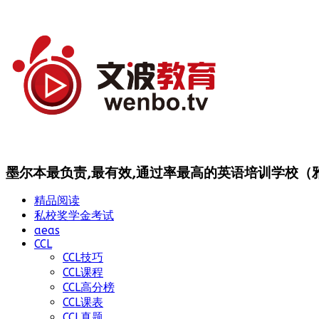
墨尔本最负责,最有效,通过率最高的英语培训学校（雅思
精品阅读
私校奖学金考试
aeas
CCL
CCL技巧
CCL课程
CCL高分榜
CCL课表
CCL真题