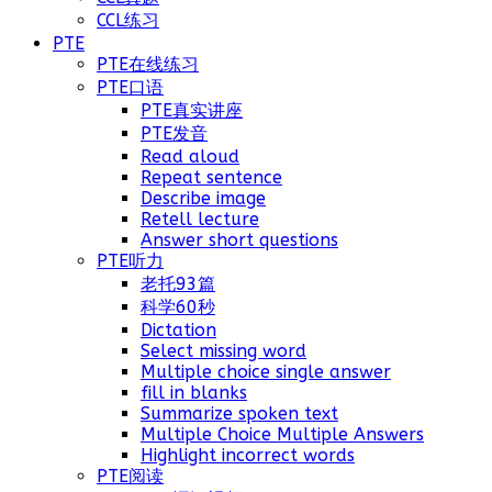
CCL练习
PTE
PTE在线练习
PTE口语
PTE真实讲座
PTE发音
Read aloud
Repeat sentence
Describe image
Retell lecture
Answer short questions
PTE听力
老托93篇
科学60秒
Dictation
Select missing word
Multiple choice single answer
fill in blanks
Summarize spoken text
Multiple Choice Multiple Answers
Highlight incorrect words
PTE阅读