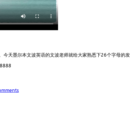
。今天墨尔本文波英语的文波老师就给大家熟悉下26个字母的
888
omments