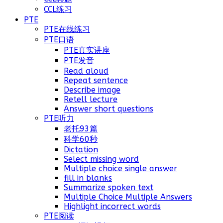
CCL练习
PTE
PTE在线练习
PTE口语
PTE真实讲座
PTE发音
Read aloud
Repeat sentence
Describe image
Retell lecture
Answer short questions
PTE听力
老托93篇
科学60秒
Dictation
Select missing word
Multiple choice single answer
fill in blanks
Summarize spoken text
Multiple Choice Multiple Answers
Highlight incorrect words
PTE阅读