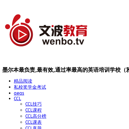
墨尔本最负责,最有效,通过率最高的英语培训学校（雅思
精品阅读
私校奖学金考试
aeas
CCL
CCL技巧
CCL课程
CCL高分榜
CCL课表
CCL真题