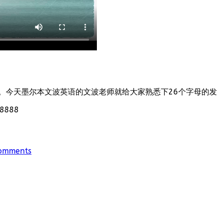
。今天墨尔本文波英语的文波老师就给大家熟悉下26个字母的
888
omments