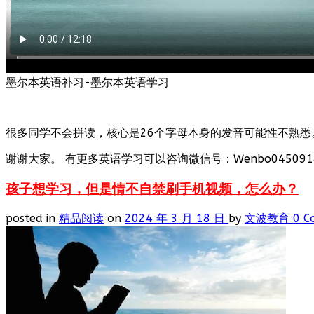
墨尔本英语补习-墨尔本英语学习
很多同学不会拼读，核心是26个字母本身的发音可能性不熟悉
谢谢大家。 有更多英语学习可以咨询微信号：Wenbo0450918
孩子想学习，但是情不自禁刷手机视频，怎么办？
posted in
精品阅读
on
2024 年 3 月 18 日
by
文波教育
0 C