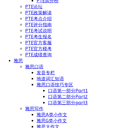
PTE高分榜
PTE论坛
PTE政策解读
PTE考点介绍
PTE评分指南
PTE考试说明
PTE考生报名
PTE官方客服
PTE官方模考
PTE成绩查询
雅思
雅思口语
发音专栏
地道词汇短语
雅思口语技巧专区
口语第一部分Part1
口语第二部分Part2
口语第三部分part3
雅思写作
雅思A类小作文
雅思G类小作文
雅思大作文