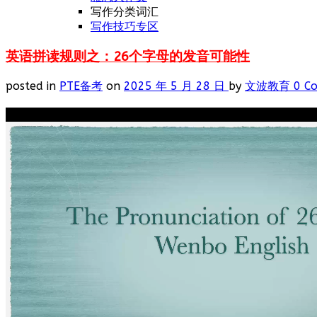
写作分类词汇
写作技巧专区
英语拼读规则之：26个字母的发音可能性
posted in
PTE备考
on
2025 年 5 月 28 日
by
文波教育
0 C