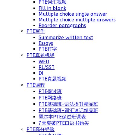
PTE词汇视频
Fill in blank
Multiple choice single answer
Multiple choice multiple answers
Reorder paragraphs
PTE写作
Summarize written text
Essays
PTE打字
PTE真题机经
WFD
RL/SST
DI
PTE真题视频
PTE课程
PTE保过班
PTE网络班
PTE基础班–语法提升精品班
PTE基础班–词汇速记精品班
墨尔本PTE保过班课表
7天突破PTE口语书购买
PTE高分经验