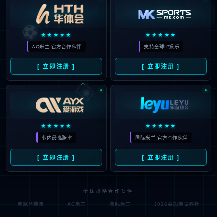
⚽
★★★★★
★★★★★
AC米兰 官方合作伙伴
支持全球IP娱乐
[ 立即注册 ]
[ 立即注册 ]
🃏
★★★★★
★★★★★
业内最高赔率
国际米兰 官方合作伙伴
[ 立即注册 ]
[ 立即注册 ]
全球战略合作伙伴
皇家马德里
AC米兰
国际米兰
2026美加墨世界杯