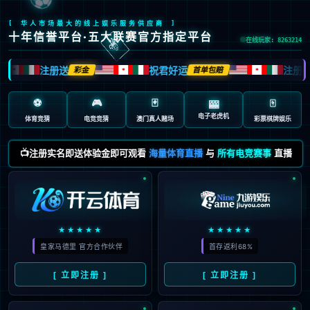
🃏
[ 华人市场最大的线上娱乐服务供应商 ]
十年信誉平台·五大联赛官方指定平台
在线玩家: 8263214
注册送
祝君好运
注册送
彩金
首单包赔
🍁
🍁
🍁
⚽
🎮
🃏
🀄️
🎰
电子老虎机
体育竞猜
电竞竞猜
澳门真人赌场
彩票棋牌娱乐
📺注册实名即送体验金即可观看
海量体育直播
与
所有电竞赛事
直播
★★★★★
★★★★★
皇家马德里 官方合作伙伴
首存返利68%
[ 立即注册 ]
[ 立即注册 ]