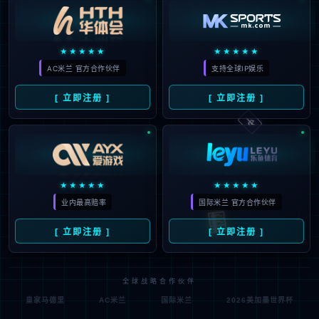
★★★★★
★★★★★
AC米兰 官方合作伙伴
支持全球IP娱乐
[ 立即注册 ]
[ 立即注册 ]
🀄️
★★★★★
★★★★★
业内最高赔率
国际米兰 官方合作伙伴
🎰
[ 立即注册 ]
[ 立即注册 ]
全球战略合作伙伴
皇家马德里
AC米兰
国际米兰
2026美加墨世界杯