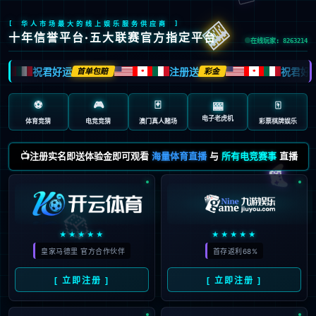
🎰
[ 华人市场最大的线上娱乐服务供应商 ]
十年信誉平台·五大联赛官方指定平台
在线玩家: 8263214
祝君好运
注册送
祝君好运
首单包赔
彩金
🍁
🍁
🍁
⚽
🎮
🃏
🀄️
🎰
电子老虎机
体育竞猜
电竞竞猜
澳门真人赌场
彩票棋牌娱乐
📺注册实名即送体验金即可观看
海量体育直播
与
所有电竞赛事
直播
🎮
🎲
★★★★★
★★★★★
皇家马德里 官方合作伙伴
首存返利68%
[ 立即注册 ]
[ 立即注册 ]