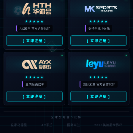
⚽
★★★★★
★★★★★
AC米兰 官方合作伙伴
支持全球IP娱乐
🃏
[ 立即注册 ]
[ 立即注册 ]
★★★★★
★★★★★
业内最高赔率
国际米兰 官方合作伙伴
[ 立即注册 ]
[ 立即注册 ]
全球战略合作伙伴
皇家马德里
AC米兰
国际米兰
2026美加墨世界杯