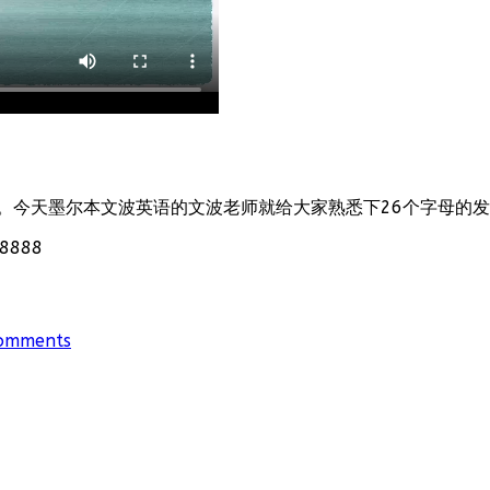
。今天墨尔本文波英语的文波老师就给大家熟悉下26个字母的
888
omments