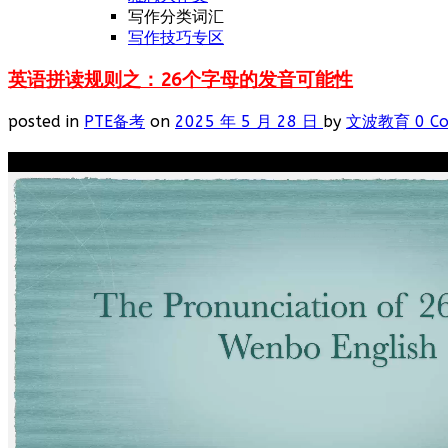
写作分类词汇
写作技巧专区
英语拼读规则之：26个字母的发音可能性
posted in
PTE备考
on
2025 年 5 月 28 日
by
文波教育
0 C