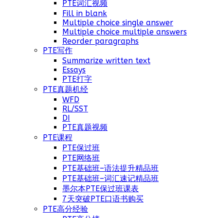
PTE词汇视频
Fill in blank
Multiple choice single answer
Multiple choice multiple answers
Reorder paragraphs
PTE写作
Summarize written text
Essays
PTE打字
PTE真题机经
WFD
RL/SST
DI
PTE真题视频
PTE课程
PTE保过班
PTE网络班
PTE基础班–语法提升精品班
PTE基础班–词汇速记精品班
墨尔本PTE保过班课表
7天突破PTE口语书购买
PTE高分经验