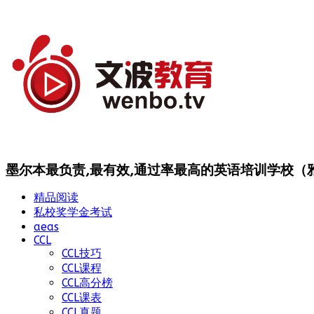
墨尔本最负责,最有效,通过率最高的英语培训学校（雅思
精品阅读
私校奖学金考试
aeas
CCL
CCL技巧
CCL课程
CCL高分榜
CCL课表
CCL真题