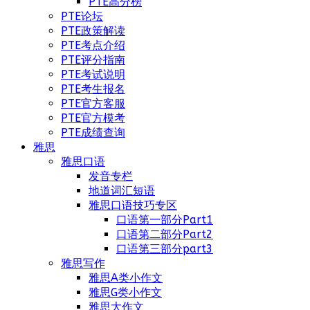
PTE高分榜
PTE论坛
PTE政策解读
PTE考点介绍
PTE评分指南
PTE考试说明
PTE考生报名
PTE官方客服
PTE官方模考
PTE成绩查询
雅思
雅思口语
发音专栏
地道词汇短语
雅思口语技巧专区
口语第一部分Part1
口语第二部分Part2
口语第三部分part3
雅思写作
雅思A类小作文
雅思G类小作文
雅思大作文