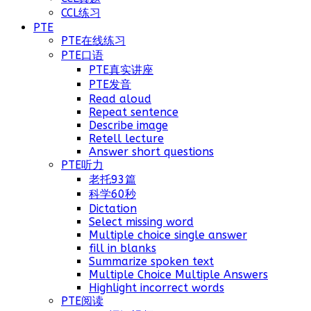
CCL练习
PTE
PTE在线练习
PTE口语
PTE真实讲座
PTE发音
Read aloud
Repeat sentence
Describe image
Retell lecture
Answer short questions
PTE听力
老托93篇
科学60秒
Dictation
Select missing word
Multiple choice single answer
fill in blanks
Summarize spoken text
Multiple Choice Multiple Answers
Highlight incorrect words
PTE阅读