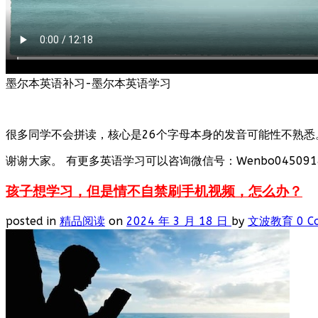
墨尔本英语补习-墨尔本英语学习
很多同学不会拼读，核心是26个字母本身的发音可能性不熟悉
谢谢大家。 有更多英语学习可以咨询微信号：Wenbo0450918
孩子想学习，但是情不自禁刷手机视频，怎么办？
posted in
精品阅读
on
2024 年 3 月 18 日
by
文波教育
0 C