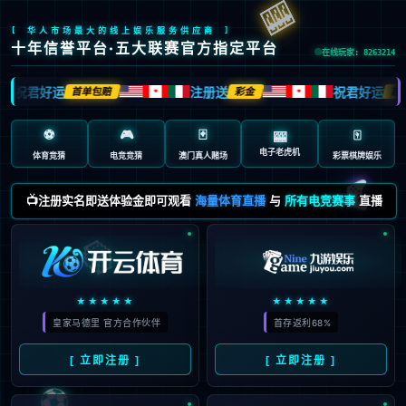
🎰
[ 华人市场最大的线上娱乐服务供应商 ]
十年信誉平台·五大联赛官方指定平台
在线玩家: 8263214
祝君好运
注册送
祝君好运
首单包赔
彩金
首单
🍁
🍁
⚽
🎮
🃏
🀄️
🎰
电子老虎机
体育竞猜
电竞竞猜
澳门真人赌场
彩票棋牌娱乐
🎮
📺注册实名即送体验金即可观看
海量体育直播
与
所有电竞赛事
直播
🎲
★★★★★
★★★★★
皇家马德里 官方合作伙伴
首存返利68%
[ 立即注册 ]
[ 立即注册 ]
⚽