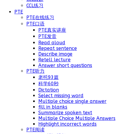
CCL练习
PTE
PTE在线练习
PTE口语
PTE真实讲座
PTE发音
Read aloud
Repeat sentence
Describe image
Retell lecture
Answer short questions
PTE听力
老托93篇
科学60秒
Dictation
Select missing word
Multiple choice single answer
fill in blanks
Summarize spoken text
Multiple Choice Multiple Answers
Highlight incorrect words
PTE阅读