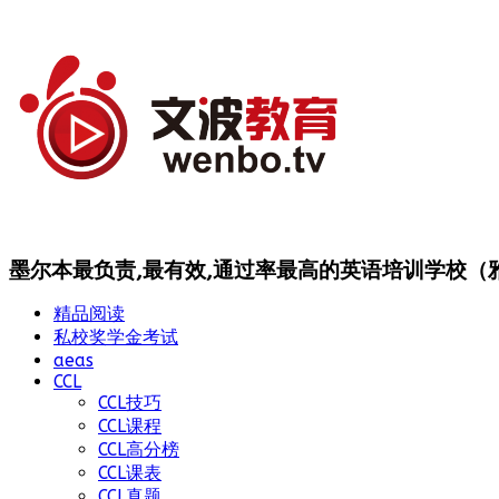
墨尔本最负责,最有效,通过率最高的英语培训学校（雅思
精品阅读
私校奖学金考试
aeas
CCL
CCL技巧
CCL课程
CCL高分榜
CCL课表
CCL真题