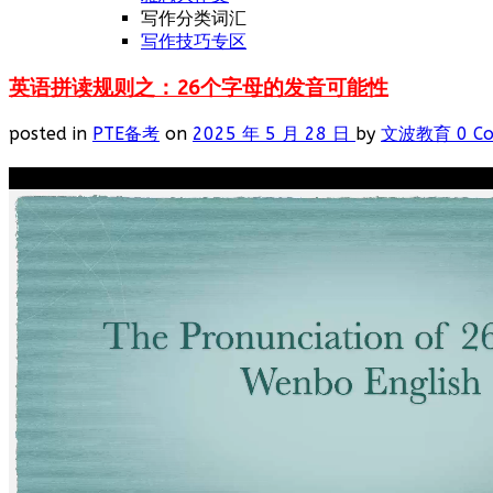
写作分类词汇
写作技巧专区
英语拼读规则之：26个字母的发音可能性
posted in
PTE备考
on
2025 年 5 月 28 日
by
文波教育
0 C