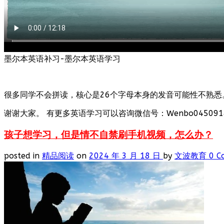
墨尔本英语补习-墨尔本英语学习
很多同学不会拼读，核心是26个字母本身的发音可能性不熟悉
谢谢大家。 有更多英语学习可以咨询微信号：Wenbo0450918
孩子想学习，但是情不自禁刷手机视频，怎么办？
posted in
精品阅读
on
2024 年 3 月 18 日
by
文波教育
0 C