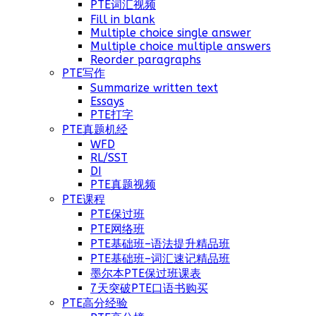
PTE词汇视频
Fill in blank
Multiple choice single answer
Multiple choice multiple answers
Reorder paragraphs
PTE写作
Summarize written text
Essays
PTE打字
PTE真题机经
WFD
RL/SST
DI
PTE真题视频
PTE课程
PTE保过班
PTE网络班
PTE基础班–语法提升精品班
PTE基础班–词汇速记精品班
墨尔本PTE保过班课表
7天突破PTE口语书购买
PTE高分经验