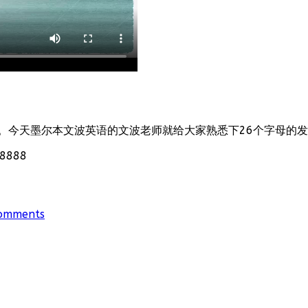
。今天墨尔本文波英语的文波老师就给大家熟悉下26个字母的
888
omments