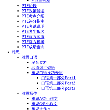
PTE高分榜
PTE论坛
PTE政策解读
PTE考点介绍
PTE评分指南
PTE考试说明
PTE考生报名
PTE官方客服
PTE官方模考
PTE成绩查询
雅思
雅思口语
发音专栏
地道词汇短语
雅思口语技巧专区
口语第一部分Part1
口语第二部分Part2
口语第三部分part3
雅思写作
雅思A类小作文
雅思G类小作文
雅思大作文