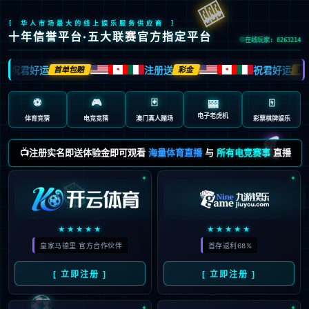
🎰
[ 华人市场最大的线上娱乐服务供应商 ]
十年信誉平台·五大联赛官方指定平台
在线玩家: 8263214
祝君好运
注册送
祝君好运
首单包赔
彩金
首单
🍁
🍁
⚽
🎮
🃏
🀄️
🎰
电子老虎机
体育竞猜
电竞竞猜
澳门真人赌场
彩票棋牌娱乐
🎮
📺注册实名即送体验金即可观看
海量体育直播
与
所有电竞赛事
直播
🎲
★★★★★
★★★★★
皇家马德里 官方合作伙伴
首存返利68%
[ 立即注册 ]
[ 立即注册 ]
⚽