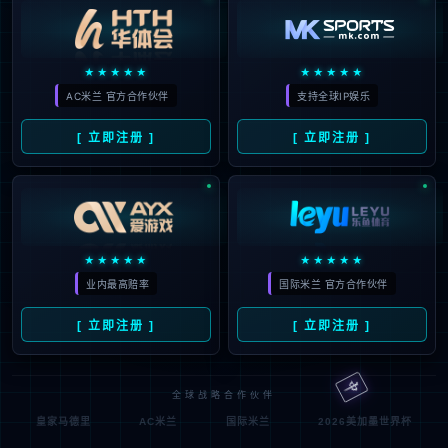
★★★★★
★★★★★
AC米兰 官方合作伙伴
支持全球IP娱乐
[ 立即注册 ]
[ 立即注册 ]
★★★★★
★★★★★
业内最高赔率
国际米兰 官方合作伙伴
[ 立即注册 ]
[ 立即注册 ]
🀄️
全球战略合作伙伴
皇家马德里
AC米兰
国际米兰
2026美加墨世界杯