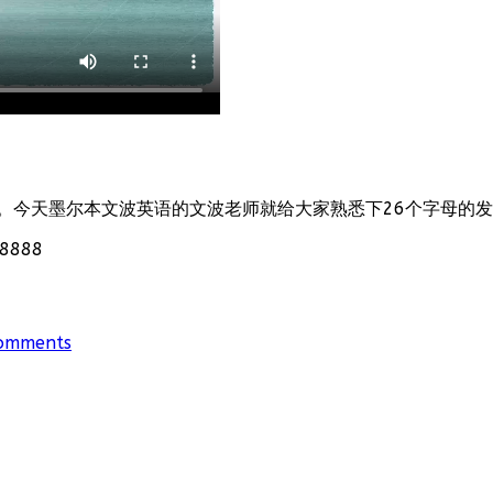
。今天墨尔本文波英语的文波老师就给大家熟悉下26个字母的
888
omments