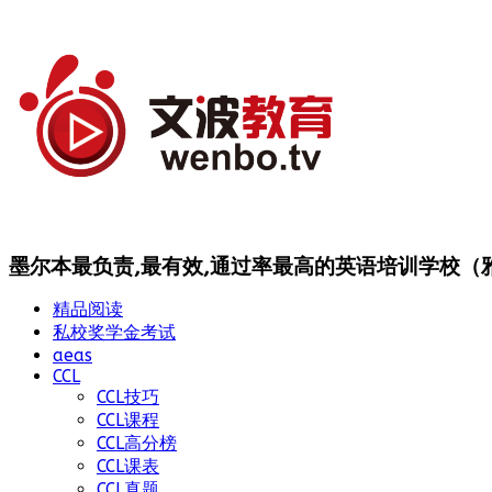
墨尔本最负责,最有效,通过率最高的英语培训学校（雅思
精品阅读
私校奖学金考试
aeas
CCL
CCL技巧
CCL课程
CCL高分榜
CCL课表
CCL真题