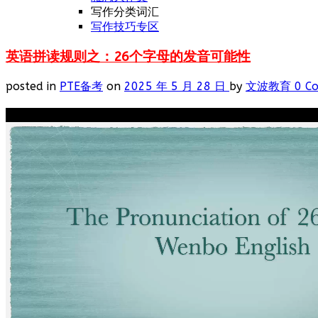
写作分类词汇
写作技巧专区
英语拼读规则之：26个字母的发音可能性
posted in
PTE备考
on
2025 年 5 月 28 日
by
文波教育
0 C