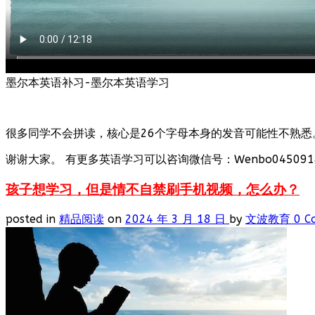
墨尔本英语补习-墨尔本英语学习
很多同学不会拼读，核心是26个字母本身的发音可能性不熟悉
谢谢大家。 有更多英语学习可以咨询微信号：Wenbo0450918
孩子想学习，但是情不自禁刷手机视频，怎么办？
posted in
精品阅读
on
2024 年 3 月 18 日
by
文波教育
0 C