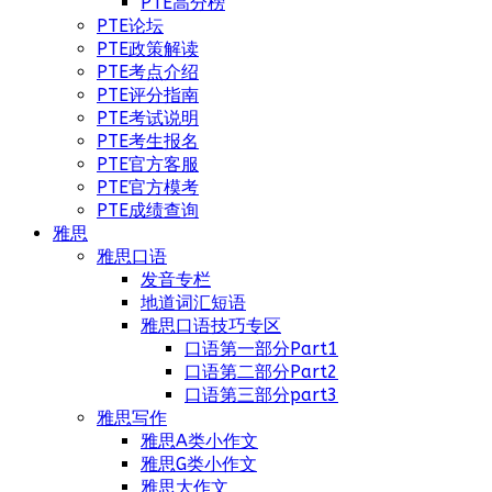
PTE高分榜
PTE论坛
PTE政策解读
PTE考点介绍
PTE评分指南
PTE考试说明
PTE考生报名
PTE官方客服
PTE官方模考
PTE成绩查询
雅思
雅思口语
发音专栏
地道词汇短语
雅思口语技巧专区
口语第一部分Part1
口语第二部分Part2
口语第三部分part3
雅思写作
雅思A类小作文
雅思G类小作文
雅思大作文