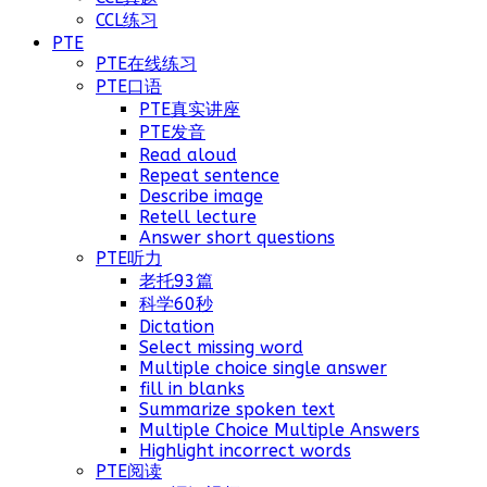
CCL练习
PTE
PTE在线练习
PTE口语
PTE真实讲座
PTE发音
Read aloud
Repeat sentence
Describe image
Retell lecture
Answer short questions
PTE听力
老托93篇
科学60秒
Dictation
Select missing word
Multiple choice single answer
fill in blanks
Summarize spoken text
Multiple Choice Multiple Answers
Highlight incorrect words
PTE阅读