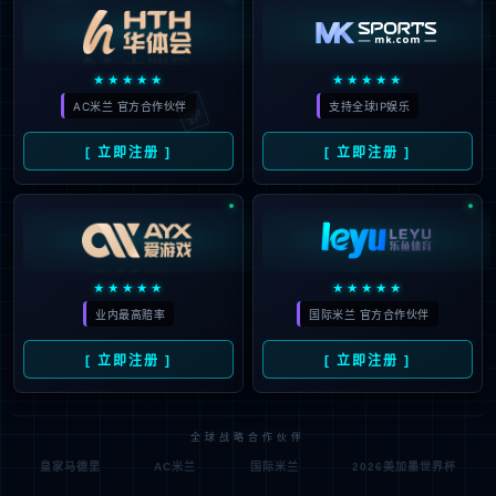
🃏
★★★★★
★★★★★
AC米兰 官方合作伙伴
支持全球IP娱乐
[ 立即注册 ]
[ 立即注册 ]
★★★★★
★★★★★
业内最高赔率
国际米兰 官方合作伙伴
[ 立即注册 ]
[ 立即注册 ]
全球战略合作伙伴
皇家马德里
AC米兰
国际米兰
2026美加墨世界杯