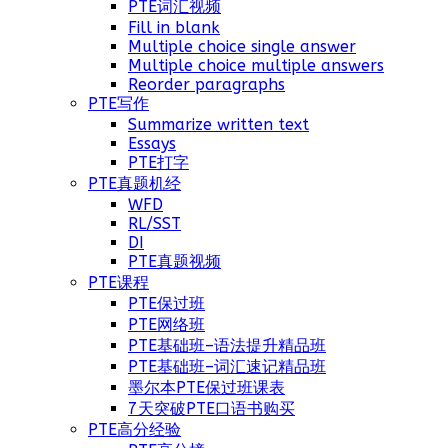
PTE词汇视频
Fill in blank
Multiple choice single answer
Multiple choice multiple answers
Reorder paragraphs
PTE写作
Summarize written text
Essays
PTE打字
PTE真题机经
WFD
RL/SST
DI
PTE真题视频
PTE课程
PTE保过班
PTE网络班
PTE基础班–语法提升精品班
PTE基础班–词汇速记精品班
墨尔本PTE保过班课表
7天突破PTE口语书购买
PTE高分经验