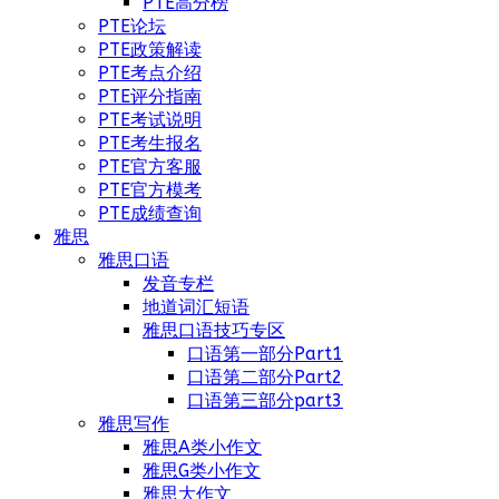
PTE高分榜
PTE论坛
PTE政策解读
PTE考点介绍
PTE评分指南
PTE考试说明
PTE考生报名
PTE官方客服
PTE官方模考
PTE成绩查询
雅思
雅思口语
发音专栏
地道词汇短语
雅思口语技巧专区
口语第一部分Part1
口语第二部分Part2
口语第三部分part3
雅思写作
雅思A类小作文
雅思G类小作文
雅思大作文