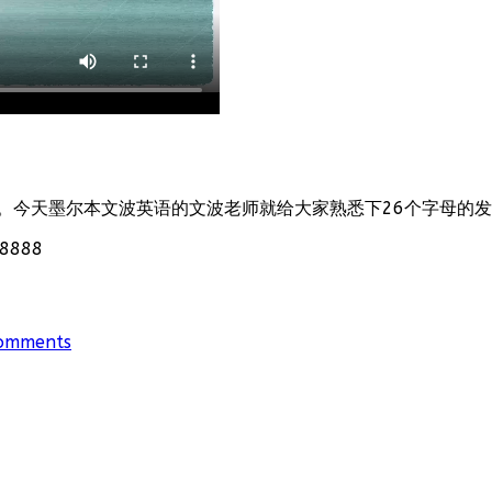
。今天墨尔本文波英语的文波老师就给大家熟悉下26个字母的
888
omments