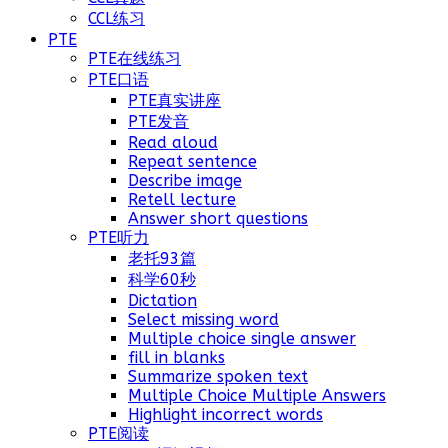
CCL练习
PTE
PTE在线练习
PTE口语
PTE真实讲座
PTE发音
Read aloud
Repeat sentence
Describe image
Retell lecture
Answer short questions
PTE听力
老托93篇
科学60秒
Dictation
Select missing word
Multiple choice single answer
fill in blanks
Summarize spoken text
Multiple Choice Multiple Answers
Highlight incorrect words
PTE阅读