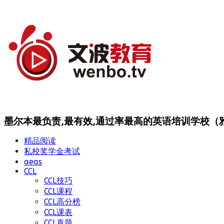
墨尔本最负责,最有效,通过率最高的英语培训学校（雅思
精品阅读
私校奖学金考试
aeas
CCL
CCL技巧
CCL课程
CCL高分榜
CCL课表
CCL真题