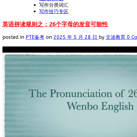
写作分类词汇
写作技巧专区
英语拼读规则之：26个字母的发音可能性
posted in
PTE备考
on
2025 年 5 月 28 日
by
文波教育
0 C