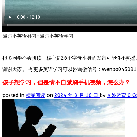
墨尔本英语补习-墨尔本英语学习
很多同学不会拼读，核心是26个字母本身的发音可能性不熟悉
谢谢大家。 有更多英语学习可以咨询微信号：Wenbo0450918
孩子想学习，但是情不自禁刷手机视频，怎么办？
posted in
精品阅读
on
2024 年 3 月 18 日
by
文波教育
0 C