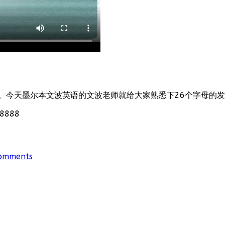
。今天墨尔本文波英语的文波老师就给大家熟悉下26个字母的
888
omments