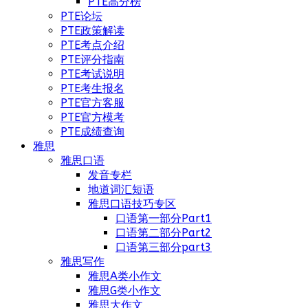
PTE高分榜
PTE论坛
PTE政策解读
PTE考点介绍
PTE评分指南
PTE考试说明
PTE考生报名
PTE官方客服
PTE官方模考
PTE成绩查询
雅思
雅思口语
发音专栏
地道词汇短语
雅思口语技巧专区
口语第一部分Part1
口语第二部分Part2
口语第三部分part3
雅思写作
雅思A类小作文
雅思G类小作文
雅思大作文