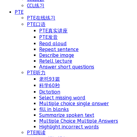
CCL练习
PTE
PTE在线练习
PTE口语
PTE真实讲座
PTE发音
Read aloud
Repeat sentence
Describe image
Retell lecture
Answer short questions
PTE听力
老托93篇
科学60秒
Dictation
Select missing word
Multiple choice single answer
fill in blanks
Summarize spoken text
Multiple Choice Multiple Answers
Highlight incorrect words
PTE阅读