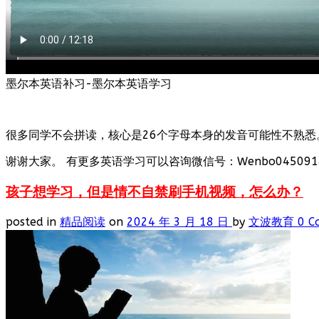
墨尔本英语补习-墨尔本英语学习
很多同学不会拼读，核心是26个字母本身的发音可能性不熟悉
谢谢大家。 有更多英语学习可以咨询微信号：Wenbo0450918
孩子想学习，但是情不自禁刷手机视频，怎么办？
posted in
精品阅读
on
2024 年 3 月 18 日
by
文波教育
0 C