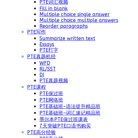
PTE词汇视频
Fill in blank
Multiple choice single answer
Multiple choice multiple answers
Reorder paragraphs
PTE写作
Summarize written text
Essays
PTE打字
PTE真题机经
WFD
RL/SST
DI
PTE真题视频
PTE课程
PTE保过班
PTE网络班
PTE基础班–语法提升精品班
PTE基础班–词汇速记精品班
墨尔本PTE保过班课表
7天突破PTE口语书购买
PTE高分经验