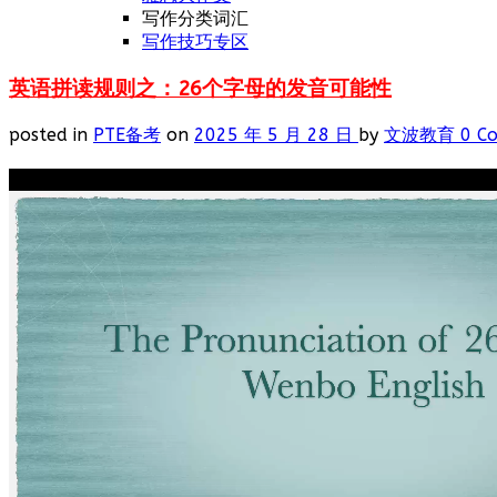
写作分类词汇
写作技巧专区
英语拼读规则之：26个字母的发音可能性
posted in
PTE备考
on
2025 年 5 月 28 日
by
文波教育
0 C