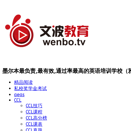
墨尔本最负责,最有效,通过率最高的英语培训学校（雅思
精品阅读
私校奖学金考试
aeas
CCL
CCL技巧
CCL课程
CCL高分榜
CCL课表
CCL真题