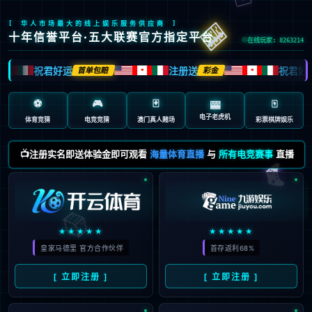
🎰
[ 华人市场最大的线上娱乐服务供应商 ]
十年信誉平台·五大联赛官方指定平台
在线玩家: 8263214
祝君好运
注册送
祝君好
首单包赔
彩金
🍁
🍁
🍁
⚽
🎮
🃏
🀄️
🎰
电子老虎机
体育竞猜
电竞竞猜
澳门真人赌场
彩票棋牌娱乐
📺注册实名即送体验金即可观看
海量体育直播
与
所有电竞赛事
直播
🎮
🎲
★★★★★
★★★★★
皇家马德里 官方合作伙伴
首存返利68%
[ 立即注册 ]
[ 立即注册 ]