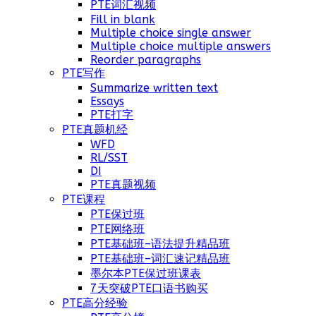
PTE词汇视频
Fill in blank
Multiple choice single answer
Multiple choice multiple answers
Reorder paragraphs
PTE写作
Summarize written text
Essays
PTE打字
PTE真题机经
WFD
RL/SST
DI
PTE真题视频
PTE课程
PTE保过班
PTE网络班
PTE基础班–语法提升精品班
PTE基础班–词汇速记精品班
墨尔本PTE保过班课表
7天突破PTE口语书购买
PTE高分经验