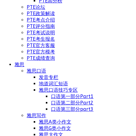
PTE高分榜
PTE论坛
PTE政策解读
PTE考点介绍
PTE评分指南
PTE考试说明
PTE考生报名
PTE官方客服
PTE官方模考
PTE成绩查询
雅思
雅思口语
发音专栏
地道词汇短语
雅思口语技巧专区
口语第一部分Part1
口语第二部分Part2
口语第三部分part3
雅思写作
雅思A类小作文
雅思G类小作文
雅思大作文