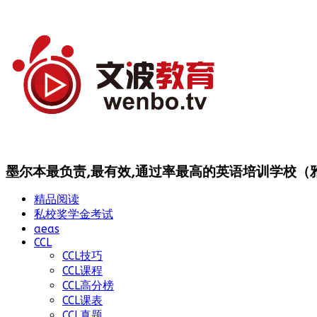
墨尔本最负责,最有效,通过率最高的英语培训学校（雅思
精品阅读
私校奖学金考试
aeas
CCL
CCL技巧
CCL课程
CCL高分榜
CCL课表
CCL真题