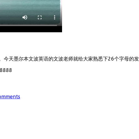
。今天墨尔本文波英语的文波老师就给大家熟悉下26个字母的
888
omments