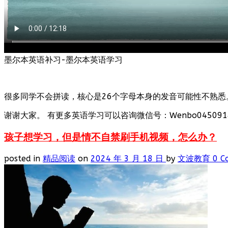
墨尔本英语补习-墨尔本英语学习
很多同学不会拼读，核心是26个字母本身的发音可能性不熟悉
谢谢大家。 有更多英语学习可以咨询微信号：Wenbo0450918
孩子想学习，但是情不自禁刷手机视频，怎么办？
posted in
精品阅读
on
2024 年 3 月 18 日
by
文波教育
0 C