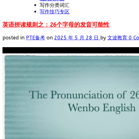
写作分类词汇
写作技巧专区
英语拼读规则之：26个字母的发音可能性
posted in
PTE备考
on
2025 年 5 月 28 日
by
文波教育
0 C