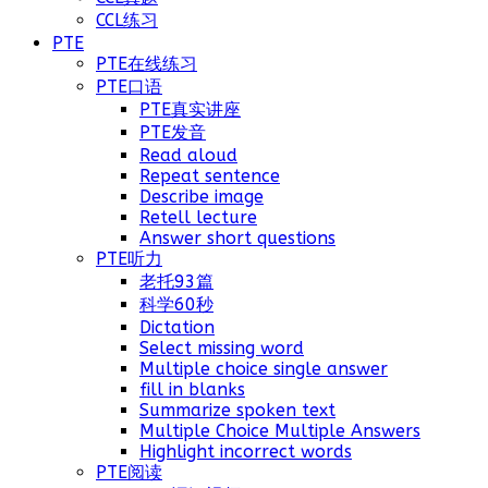
CCL练习
PTE
PTE在线练习
PTE口语
PTE真实讲座
PTE发音
Read aloud
Repeat sentence
Describe image
Retell lecture
Answer short questions
PTE听力
老托93篇
科学60秒
Dictation
Select missing word
Multiple choice single answer
fill in blanks
Summarize spoken text
Multiple Choice Multiple Answers
Highlight incorrect words
PTE阅读