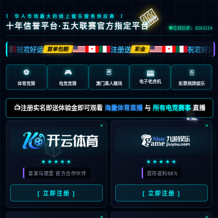
🎰
[ 华人市场最大的线上娱乐服务供应商 ]
十年信誉平台·五大联赛官方指定平台
在线玩家: 8263214
祝君好运
注册送
祝君好运
首单包赔
彩金
🍁
🍁
⚽
🎮
🃏
🀄️
🎰
电子老虎机
体育竞猜
电竞竞猜
澳门真人赌场
彩票棋牌娱乐
🎮
📺注册实名即送体验金即可观看
海量体育直播
与
所有电竞赛事
直播
🎲
★★★★★
★★★★★
皇家马德里 官方合作伙伴
首存返利68%
[ 立即注册 ]
[ 立即注册 ]