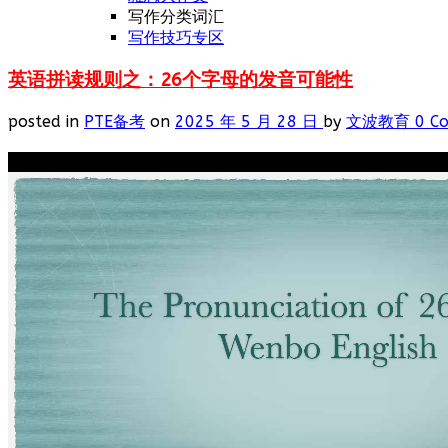
写作分类词汇
写作技巧专区
英语拼读规则之：26个字母的发音可能性
posted in
PTE备考
on
2025 年 5 月 28 日
by
文波教育
0 C