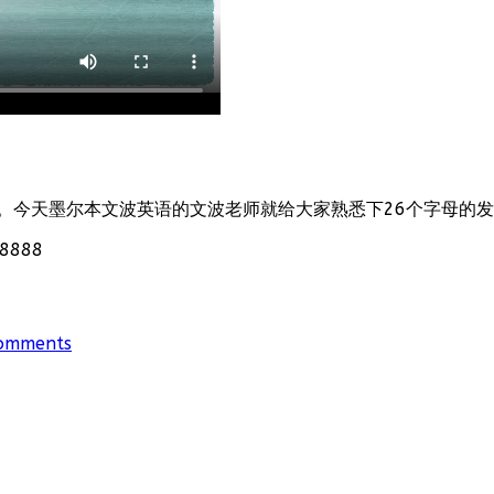
。今天墨尔本文波英语的文波老师就给大家熟悉下26个字母的
888
omments