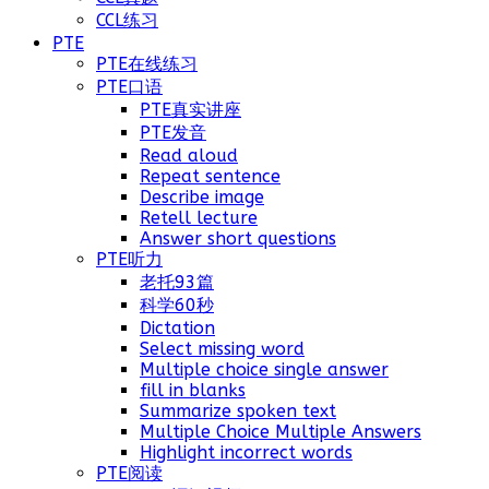
CCL练习
PTE
PTE在线练习
PTE口语
PTE真实讲座
PTE发音
Read aloud
Repeat sentence
Describe image
Retell lecture
Answer short questions
PTE听力
老托93篇
科学60秒
Dictation
Select missing word
Multiple choice single answer
fill in blanks
Summarize spoken text
Multiple Choice Multiple Answers
Highlight incorrect words
PTE阅读