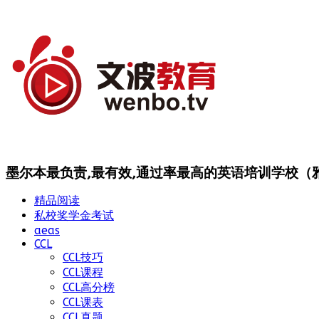
墨尔本最负责,最有效,通过率最高的英语培训学校（雅思
精品阅读
私校奖学金考试
aeas
CCL
CCL技巧
CCL课程
CCL高分榜
CCL课表
CCL真题