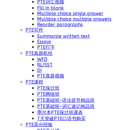
PTE词汇视频
Fill in blank
Multiple choice single answer
Multiple choice multiple answers
Reorder paragraphs
PTE写作
Summarize written text
Essays
PTE打字
PTE真题机经
WFD
RL/SST
DI
PTE真题视频
PTE课程
PTE保过班
PTE网络班
PTE基础班–语法提升精品班
PTE基础班–词汇速记精品班
墨尔本PTE保过班课表
7天突破PTE口语书购买
PTE高分经验