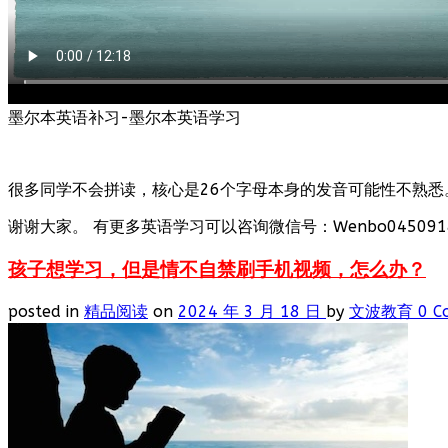
墨尔本英语补习-墨尔本英语学习
很多同学不会拼读，核心是26个字母本身的发音可能性不熟悉
谢谢大家。 有更多英语学习可以咨询微信号：Wenbo0450918
孩子想学习，但是情不自禁刷手机视频，怎么办？
posted in
精品阅读
on
2024 年 3 月 18 日
by
文波教育
0 C