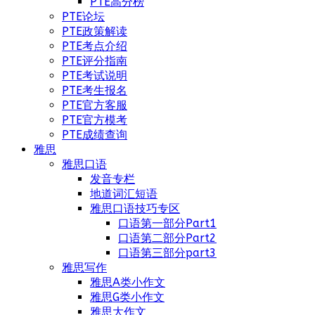
PTE高分榜
PTE论坛
PTE政策解读
PTE考点介绍
PTE评分指南
PTE考试说明
PTE考生报名
PTE官方客服
PTE官方模考
PTE成绩查询
雅思
雅思口语
发音专栏
地道词汇短语
雅思口语技巧专区
口语第一部分Part1
口语第二部分Part2
口语第三部分part3
雅思写作
雅思A类小作文
雅思G类小作文
雅思大作文