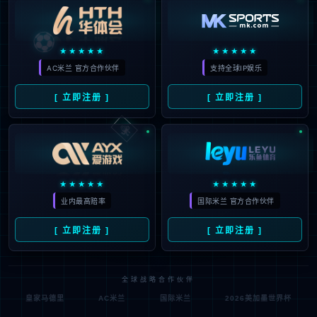
⚽
★★★★★
★★★★★
AC米兰 官方合作伙伴
支持全球IP娱乐
[ 立即注册 ]
[ 立即注册 ]
🃏
★★★★★
★★★★★
业内最高赔率
国际米兰 官方合作伙伴
[ 立即注册 ]
[ 立即注册 ]
全球战略合作伙伴
皇家马德里
AC米兰
国际米兰
2026美加墨世界杯