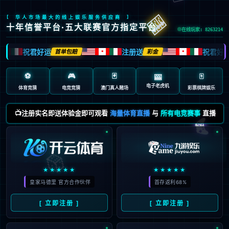
🎰
[ 华人市场最大的线上娱乐服务供应商 ]
十年信誉平台·五大联赛官方指定平台
在线玩家: 8263214
祝君好运
注册送
祝君好运
首单包赔
彩金

🍁
🍁
⚽
🎮
🃏
🀄️
🎰
电子老虎机
体育竞猜
电竞竞猜
澳门真人赌场
彩票棋牌娱乐
📺注册实名即送体验金即可观看
海量体育直播
与
所有电竞赛事
直播
🎮
🎲
★★★★★
★★★★★
皇家马德里 官方合作伙伴
首存返利68%
[ 立即注册 ]
[ 立即注册 ]