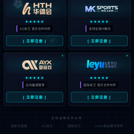
⚽
★★★★★
★★★★★
AC米兰 官方合作伙伴
支持全球IP娱乐
🃏
[ 立即注册 ]
[ 立即注册 ]
★★★★★
★★★★★
业内最高赔率
国际米兰 官方合作伙伴
[ 立即注册 ]
[ 立即注册 ]
全球战略合作伙伴
皇家马德里
AC米兰
国际米兰
2026美加墨世界杯