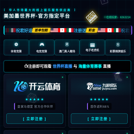
🎰
[ 华人市场最大的线上娱乐服务供应商 ]
美加墨世界杯·官方指定平台
在线玩家: 8263214
祝君好运
注册送
祝君好
首单包赔
彩金
🍁
🍁
🍁
⚽
🎮
🃏
🀄️
🎰
电子老虎机
体育竞猜
电竞竞猜
澳门真人赌场
彩票棋牌娱乐
📺注册即可观看
世界杯直播
与
海量体育赛事
直播
🎮
🎲
★★★★★
★★★★★
皇家马德里 官方合作伙伴
首存返利68%
[ 立即注册 ]
[ 立即注册 ]