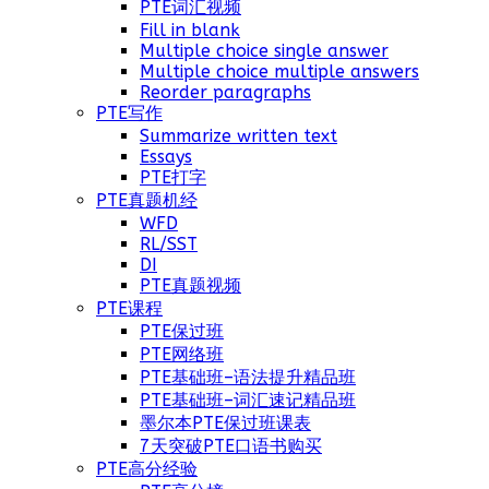
PTE词汇视频
Fill in blank
Multiple choice single answer
Multiple choice multiple answers
Reorder paragraphs
PTE写作
Summarize written text
Essays
PTE打字
PTE真题机经
WFD
RL/SST
DI
PTE真题视频
PTE课程
PTE保过班
PTE网络班
PTE基础班–语法提升精品班
PTE基础班–词汇速记精品班
墨尔本PTE保过班课表
7天突破PTE口语书购买
PTE高分经验