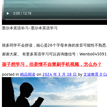
墨尔本英语补习-墨尔本英语学习
很多同学不会拼读，核心是26个字母本身的发音可能性不熟悉
谢谢大家。 有更多英语学习可以咨询微信号：Wenbo0450918
孩子想学习，但是情不自禁刷手机视频，怎么办？
posted in
精品阅读
on
2024 年 3 月 18 日
by
文波教育
0 C