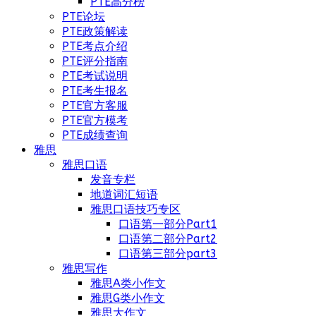
PTE高分榜
PTE论坛
PTE政策解读
PTE考点介绍
PTE评分指南
PTE考试说明
PTE考生报名
PTE官方客服
PTE官方模考
PTE成绩查询
雅思
雅思口语
发音专栏
地道词汇短语
雅思口语技巧专区
口语第一部分Part1
口语第二部分Part2
口语第三部分part3
雅思写作
雅思A类小作文
雅思G类小作文
雅思大作文