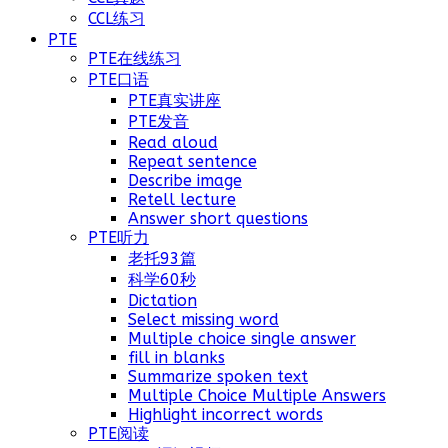
CCL练习
PTE
PTE在线练习
PTE口语
PTE真实讲座
PTE发音
Read aloud
Repeat sentence
Describe image
Retell lecture
Answer short questions
PTE听力
老托93篇
科学60秒
Dictation
Select missing word
Multiple choice single answer
fill in blanks
Summarize spoken text
Multiple Choice Multiple Answers
Highlight incorrect words
PTE阅读