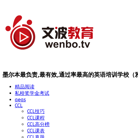
墨尔本最负责,最有效,通过率最高的英语培训学校（雅思
精品阅读
私校奖学金考试
aeas
CCL
CCL技巧
CCL课程
CCL高分榜
CCL课表
CCL真题