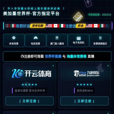
[ 华人市场最大的线上娱乐服务供应商 ]
🎰
美加墨世界杯·官方指定平台
在线玩家: 8263214
祝君好运
注册送
祝君
首单包赔
彩金
🍁
🍁
🍁
⚽
🎮
🃏
🀄️
🎰
电子老虎机
体育竞猜
电竞竞猜
澳门真人赌场
彩票棋牌娱乐
📺注册即可观看
世界杯直播
与
海量体育赛事
直播
🎮
🎲
★★★★★
★★★★★
皇家马德里 官方合作伙伴
首存返利68%
[ 立即注册 ]
[ 立即注册 ]