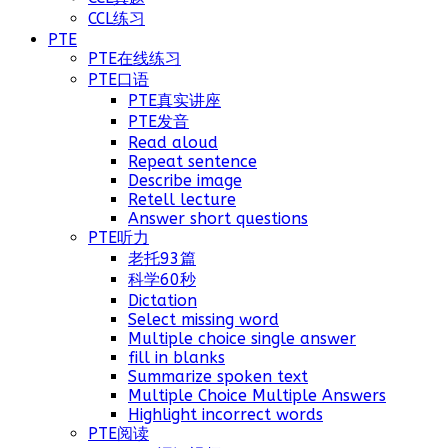
CCL练习
PTE
PTE在线练习
PTE口语
PTE真实讲座
PTE发音
Read aloud
Repeat sentence
Describe image
Retell lecture
Answer short questions
PTE听力
老托93篇
科学60秒
Dictation
Select missing word
Multiple choice single answer
fill in blanks
Summarize spoken text
Multiple Choice Multiple Answers
Highlight incorrect words
PTE阅读