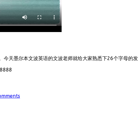
。今天墨尔本文波英语的文波老师就给大家熟悉下26个字母的
888
omments