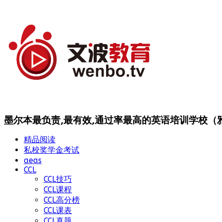
墨尔本最负责,最有效,通过率最高的英语培训学校（雅思
精品阅读
私校奖学金考试
aeas
CCL
CCL技巧
CCL课程
CCL高分榜
CCL课表
CCL真题