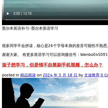
墨尔本英语补习-墨尔本英语学习
很多同学不会拼读，核心是26个字母本身的发音可能性不熟悉
谢谢大家。 有更多英语学习可以咨询微信号：Wenbo0450918
孩子想学习，但是情不自禁刷手机视频，怎么办？
posted in
精品阅读
on
2024 年 3 月 18 日
by
文波教育
0 C