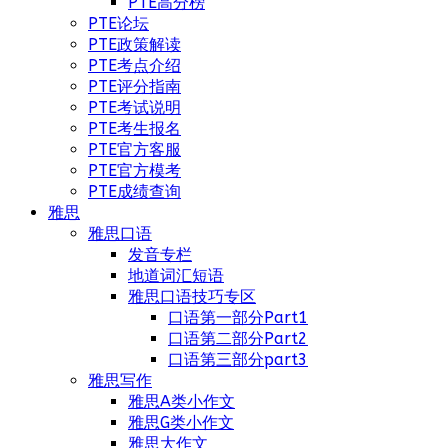
PTE高分榜
PTE论坛
PTE政策解读
PTE考点介绍
PTE评分指南
PTE考试说明
PTE考生报名
PTE官方客服
PTE官方模考
PTE成绩查询
雅思
雅思口语
发音专栏
地道词汇短语
雅思口语技巧专区
口语第一部分Part1
口语第二部分Part2
口语第三部分part3
雅思写作
雅思A类小作文
雅思G类小作文
雅思大作文