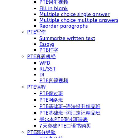
PTE词汇视频
Fill in blank
Multiple choice single answer
Multiple choice multiple answers
Reorder paragraphs
PTE写作
Summarize written text
Essays
PTE打字
PTE真题机经
WFD
RL/SST
DI
PTE真题视频
PTE课程
PTE保过班
PTE网络班
PTE基础班–语法提升精品班
PTE基础班–词汇速记精品班
墨尔本PTE保过班课表
7天突破PTE口语书购买
PTE高分经验