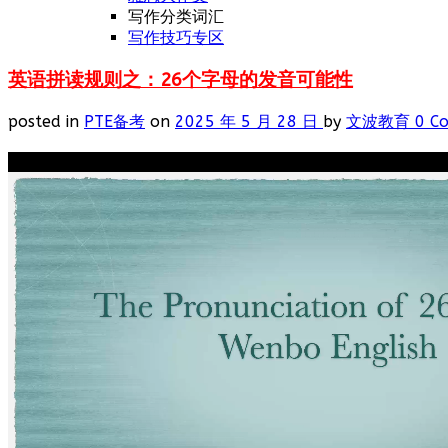
写作分类词汇
写作技巧专区
英语拼读规则之：26个字母的发音可能性
posted in
PTE备考
on
2025 年 5 月 28 日
by
文波教育
0 C