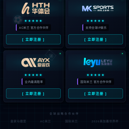
⚽
★★★★★
★★★★★
AC米兰 官方合作伙伴
支持全球IP娱乐
[ 立即注册 ]
[ 立即注册 ]
🃏
★★★★★
★★★★★
业内最高赔率
国际米兰 官方合作伙伴
[ 立即注册 ]
[ 立即注册 ]
全球战略合作伙伴
皇家马德里
AC米兰
国际米兰
2026美加墨世界杯